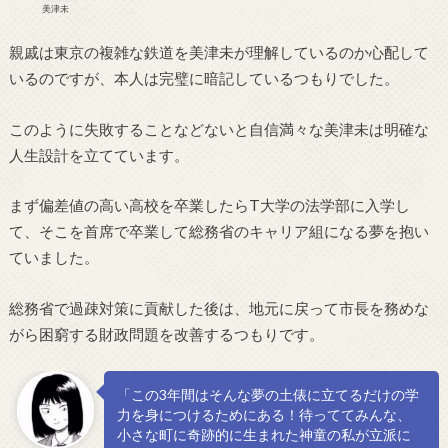
美津未
親戚は東京の複雑な鉄道を美津未が理解しているのか心配して
いるのですが、本人は完璧に暗記しているつもりでした。
このように失敗することなどないと自信満々な美津未は明確な
人生設計を立てています。
まず偏差値の高い高校を卒業したらT大学の法学部に入学し
て、そこを首席で卒業して総務省のキャリア組になる夢を抱い
ていました。
総務省で過疎対策に貢献した後は、地元に戻って市長を務めな
がら困窮する財政問題を改善するつもりです。
「この3年間はそんな夢の土俵に立てるだけの学
力を身につけるためにある！待っててみんな、
小さな町に奇跡的に生まれた神童の私が立派に