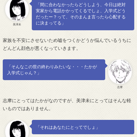
「間に合わなかったらどうしよう、今日は絶対
実家から電話かかってくるでしょ、入学式どう
だったー？って、そのまんま言ったら心配する
に決まってる」
美津未
家族を不安にさせないため嘘をつくかどうか悩んでいるうちに
どんどん顔色が悪くなっていきます。
「そんなこの世の終わりみたいな・・・たかが
入学式じゃん？」
志摩
志摩にとってはたかがなのですが、美津未にとってはそんな軽
いものではありません。
「それはあなたにとってでしょ」