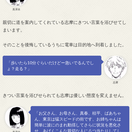
美津未
親切に道を案内してくれている志摩にきつい言葉を浴びせてし
まいます。
そのことを後悔しているうちに電車は目的地へ到着しました。
「歩いたら10分ぐらいだけどー急いでるんでし
ょ？走る？」
志摩
きつい言葉を浴びせられても志摩は優しい態度を変えません。
「お父さん、お母さん、真春、桔平、ばあちゃ
ん、東京は猛スピードの街です、お姉ちゃんは
簡単に波にのまれ動揺してさらに状況を悪化さ
せ、あげくこんな親切な人に八つ当たりしてし
美津未