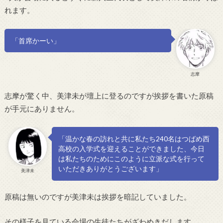
れます。
「首席かーい」
志摩
志摩が驚く中、美津未が壇上に登るのですが挨拶を書いた原稿
が手元にありません。
「温かな春の訪れと共に私たち240名はつばめ西
高校の入学式を迎えることができました、今日
は私たちのためにこのように立派な式を行って
いただきありがとうございます」
美津未
原稿は無いのですが美津未は挨拶を暗記していました。
その様子を見ている会場の生徒たちがざわめきだします。