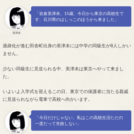
「岩倉美津未、15歳、今日から東京の高校生で
す、石川県のはしっこのほうから来ました」
美津未
過疎化が進む田舎町出身の美津未には中学の同級生が8人しかい
ません。
少ない同級生に見送られる中、美津未は東京へやって来まし
た。
いよいよ入学式を迎えるこの日、東京での保護者に当たる親戚
に見送られながら電車で高校へ向かいます。
「今日だけじゃない、私はこの高校生活ただの
一度だって失敗しない」