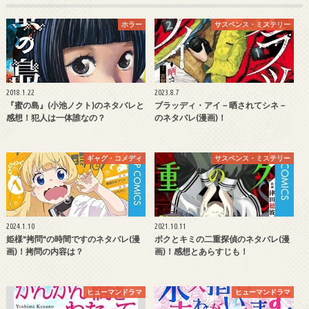
ホラー
サスペンス・ミステリー
2018.1.22
2023.8.7
『蜜の島』(小池ノクト)のネタバレと
ブラッディ・アイ－晒されてシネ－
感想！犯人は一体誰なの？
のネタバレ(漫画)！
ギャグ・コメディ
サスペンス・ミステリー
2024.1.10
2021.10.11
姫様"拷問"の時間ですのネタバレ(漫
ボクとキミの二重探偵のネタバレ(漫
画)！拷問の内容は？
画)！感想とあらすじも！
ヒューマンドラマ
ヒューマンドラマ