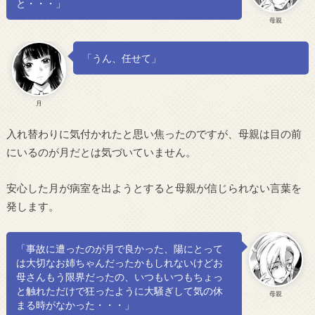
と・・・」
母親
「うん、任せて」
月
入れ替わりに気付かれたと思い焦ったのですが、母親は目の前
にいるのが月だとは気づいていません。
安心した月が病室を出ようとすると母親が信じられない言葉を
発します。
「事故に遭ったのが月で良かった、陽にとって
は大切なお姉ちゃんだったかもしれないけどお
母さんもう限界だったの、いつもいつもちょっ
と触れただけで狂ったように大騒ぎして気の休
母親
まる時がなかった・・・」