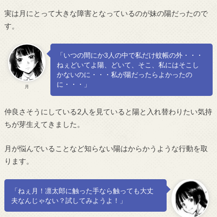
実は月にとって大きな障害となっているのが妹の陽だったので
す。
「いつの間にか3人の中で私だけ蚊帳の外・・・
ねぇどいてよ陽、どいて、そこ、私にはそこし
かないのに・・・私が陽だったらよかったの
に・・・」
月
仲良さそうにしている2人を見ていると陽と入れ替わりたい気持
ちが芽生えてきました。
月が悩んでいることなど知らない陽はからかうような行動を取
ります。
「ねぇ月！凛太郎に触った手なら触っても大丈
夫なんじゃない？試してみようよ！」