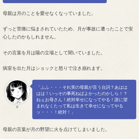
母親は月のことを愛せなくなっていました。
ずっと苦痛に悩まされていたため、月が事故に遭ったことで安
心したのかもしれません。
その言葉を月は陽の立場として聞いていました。
病室を出た月はショックと怒りで泣き崩れます。
「ふふ・・・それ実の母親が言う台詞？あはは
はは！いっその事死ねばよかったのかしら！？
ねぇお母さん！絶対幸せになってやる！誰に望
まれなくたって私は生きて幸せになってやる
月
ッ・・・！絶対！」
母親の言葉が月の野望に火を点けてしまいました。