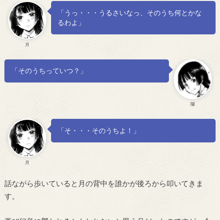
「うっ・・・うるさいなっ、そのうち何とかな
るわよ」
月
「そのうちっていつ？」
陽
「そ・・・そのうちよ！」
月
話ながら歩いていると月の背中を誰かが後ろから叩いてきま
す。