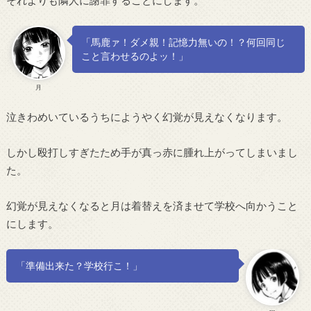
「馬鹿ァ！ダメ親！記憶力無いの！？何回同じ
こと言わせるのよッ！」
月
泣きわめいているうちにようやく幻覚が見えなくなります。
しかし殴打しすぎたため手が真っ赤に腫れ上がってしまいまし
た。
幻覚が見えなくなると月は着替えを済ませて学校へ向かうこと
にします。
「準備出来た？学校行こ！」