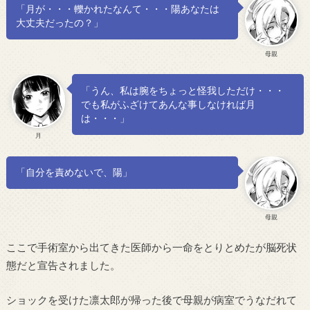
「月が・・・轢かれたなんて・・・陽あなたは
大丈夫だったの？」
母親
「うん、私は腕をちょっと怪我しただけ・・・
でも私がふざけてあんな事しなければ月
は・・・」
月
「自分を責めないで、陽」
母親
ここで手術室から出てきた医師から一命をとりとめたが脳死状
態だと宣告されました。
ショックを受けた凛太郎が帰った後で母親が病室でうなだれて