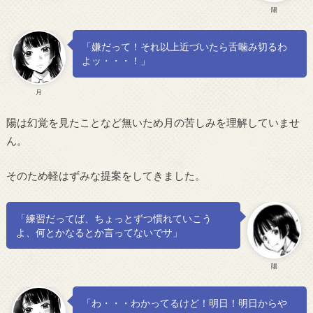
陽
「嫌だって！それ以上近づいたら舌噛み切るわ
よッ・・・！」
月
陽は幻覚を見たことなど無いため月の苦しみを理解していませ
ん。
そのため軽はずみな提案をしてきました。
「練習だってば、ちょっとずつ慣れていこう
よ、何とかなるとか言ってないでサ」
陽
「わ・・・わかってるけど！明日！明日からや