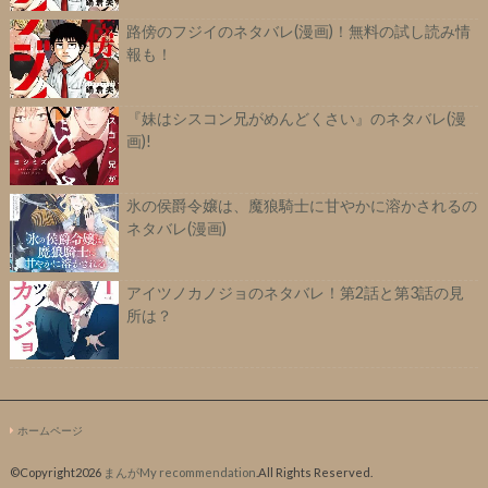
路傍のフジイのネタバレ(漫画)！無料の試し読み情
報も！
『妹はシスコン兄がめんどくさい』のネタバレ(漫
画)!
氷の侯爵令嬢は、魔狼騎士に甘やかに溶かされるの
ネタバレ(漫画)
アイツノカノジョのネタバレ！第2話と第3話の見
所は？
ホームページ
©Copyright2026
まんがMy recommendation
.All Rights Reserved.