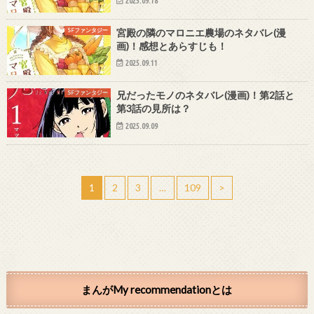
2025.09.18
SFファンタジー
宮殿の隣のマロニエ農場のネタバレ(漫
画)！感想とあらすじも！
2025.09.11
SFファンタジー
兄だったモノのネタバレ(漫画)！第2話と
第3話の見所は？
2025.09.09
1
2
3
…
109
>
まんがMy recommendationとは