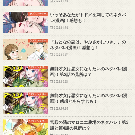
2025.11.30
ラブストーリー
いっそあなたがトドメを刺してのネタバ
レ(漫画)！感想も！
2025.11.20
ラブストーリー
『おとなの恋は、やぶさかにつき。』の
ネタバレ(漫画)！感想も！
2025.10.07
SFファンタジー
無能才女は悪女になりたいのネタバレ(漫
画)！第2話の見所は？
2025.10.02
SFファンタジー
無能才女は悪女になりたいのネタバレ(漫
画)！感想とあらすじも！
2025.09.30
SFファンタジー
宮殿の隣のマロニエ農場のネタバレ！第3
話と第4話の見所は？