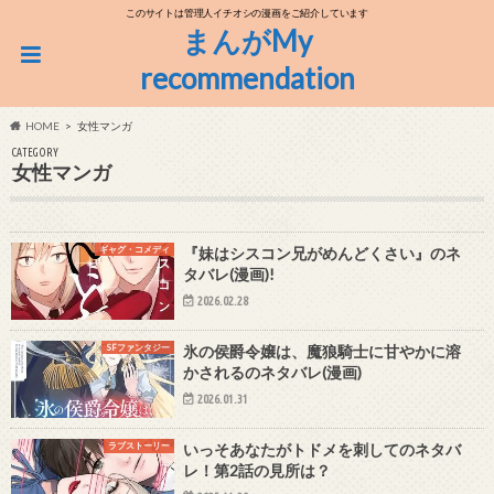
このサイトは管理人イチオシの漫画をご紹介しています
まんがMy
recommendation
HOME
女性マンガ
CATEGORY
女性マンガ
ギャグ・コメディ
『妹はシスコン兄がめんどくさい』のネ
タバレ(漫画)!
2026.02.28
SFファンタジー
氷の侯爵令嬢は、魔狼騎士に甘やかに溶
かされるのネタバレ(漫画)
2026.01.31
ラブストーリー
いっそあなたがトドメを刺してのネタバ
レ！第2話の見所は？