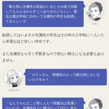
「騎士団に光属性の団員がいるとその場で治癒
してもらえるからすごくありがたいらしい、最
近は魔法学校に出向いて光属性の学生を勧誘し
てるらしいぞ」
ロラン
勧誘してはいますが光属性の学生はその年の入学制に一人いた
ら幸運なほど珍しい存在です。
また光属性なら引く手数多なので危ない騎士になる必要もあり
ません。
「ロランさん、闇属性の人って騎士団にもいな
いのですか？」
マルティナ
「なんでそんなこと聞くんだ？闇魔法は普通い
ないだろ、光属性以上に稀少だって話だし皆か