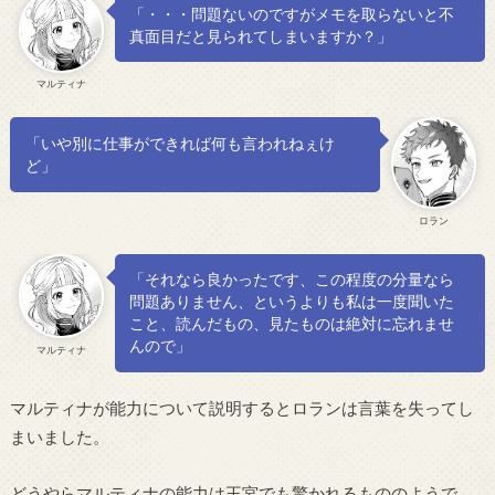
「・・・問題ないのですがメモを取らないと不
真面目だと見られてしまいますか？」
マルティナ
「いや別に仕事ができれば何も言われねぇけ
ど」
ロラン
「それなら良かったです、この程度の分量なら
問題ありません、というよりも私は一度聞いた
こと、読んだもの、見たものは絶対に忘れませ
んので」
マルティナ
マルティナが能力について説明するとロランは言葉を失ってし
まいました。
どうやらマルティナの能力は王宮でも驚かれるもののようで