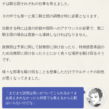
ナは騎士団それぞれの仕事を答えました。
その中でも第一と第二騎士団の調整が特に必要となります。
出動する時には道の封鎖や国民へのアナウンスが必要で、第二
騎士団の場合は貴族へも連絡しなければなりません。
政務部は予算に関して財務部に掛け合ったり、特例措置承認の
ため法務部に掛け合ったりとにかく色々な場所を駆け回るそう
です。
様々な部署を駆け回ることを想像しただけでマルティナの顔色
が悪くなってきました。
「まだまだ説明は長いがついてこられるか？ま
あ覚えきれなかったら何度でも教えるから心配
はいらないけどな」