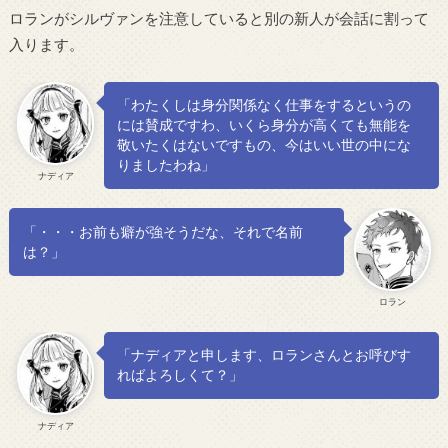
ロランがシルヴァンを注意していると別の新人が会話に割って
入ります。
「わたくしは身分関係なく仕事をするというの
には賛成ですわ、いくら身分が高くても無能を
敬いたくはないですもの、今はいい世の中にな
りましたわね」
ナディア
「・・・お前も癖が強そうだな、それで名前
は？」
ロラン
「ナディアと申します、ロランさんとお呼びす
ればよろしくて？」
ナディア