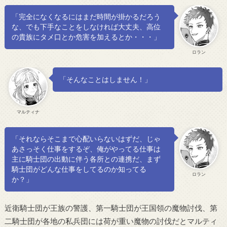
「完全になくなるにはまだ時間が掛かるだろう
な、でも下手なことをしなければ大丈夫、高位
の貴族にタメ口とか危害を加えるとか・・・」
ロラン
「そんなことはしません！」
マルティナ
「それならそこまで心配いらないはずだ、じゃ
あさっそく仕事をするぞ、俺がやってる仕事は
主に騎士団の出動に伴う各所との連携だ、まず
騎士団がどんな仕事をしてるのか知ってる
ロラン
か？」
近衛騎士団が王族の警護、第一騎士団が王国領の魔物討伐、第
二騎士団が各地の私兵団には荷が重い魔物の討伐だとマルティ