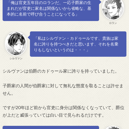
「俺は官吏五年目のロランだ、一応子爵家の生
まれだが官吏に家名は関係ないから省略な、基
本的に名前で呼び合うことになってる」
ロラン
「私はシルヴァン・カドゥールです、貴族は家
名に誇りを持つべきだと思います、それを名乗
りもしないというのは・・・」
シルヴァン
シルヴァンは伯爵のカドゥール家に誇りを持っていました。
子爵家の人間が伯爵家に対して無礼な態度を取ることは許せま
せん。
ですが20年ほど前から官吏に身分は関係なくなっていて、爵位
が上だと威張っていては白い目で見られるだけです。