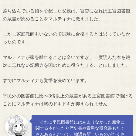
落ち込んでいる娘を心配した父親は、官吏になれば王宮図書館
の蔵書が読めることをマルティナに教えました。
しかし家庭教師もいないので試験に合格するとは思っていなか
ったのです。
マルティナが家を離れることは辛いですが、一度読んだ本を絶
対に忘れない記憶力を国のために役立たせることにしました。
すでにマルティナも覚悟を決めています。
平民外の図書館に比べ3倍以上の蔵書がある王宮図書館で働ける
ことにマルティナは胸のドキドキが抑えられません。
「それに平民図書館にはあまりなかった魔物に
関する本だったり歴史書や貴重な研究書もたく
さんあるんだって、物語も新しいものがたくさ