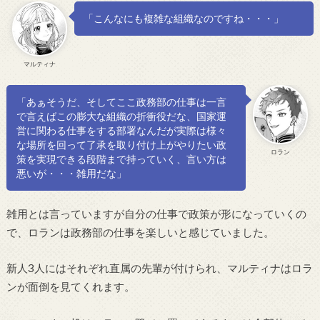
「こんなにも複雑な組織なのですね・・・」
マルティナ
「あぁそうだ、そしてここ政務部の仕事は一言
で言えばこの膨大な組織の折衝役だな、国家運
営に関わる仕事をする部署なんだが実際は様々
な場所を回って了承を取り付け上がやりたい政
ロラン
策を実現できる段階まで持っていく、言い方は
悪いが・・・雑用だな」
雑用とは言っていますが自分の仕事で政策が形になっていくの
で、ロランは政務部の仕事を楽しいと感じていました。
新人3人にはそれぞれ直属の先輩が付けられ、マルティナはロラ
ンが面倒を見てくれます。