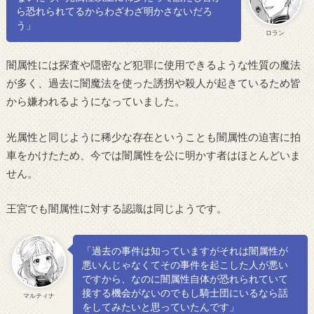
ら恐れられてるからわざわざ明かさないだろ
う」
ロラン
闇属性には探査や隠密など犯罪に使用できるような性質の魔法
が多く、過去に闇魔法を使った誘拐や殺人が起きているため皆
から嫌われるようになっていました。
光属性と同じように稀少な存在ということも闇属性の迫害に拍
車をかけたため、今では闇属性を公に明かす者はほとんどいま
せん。
王宮でも闇属性に対する認識は同じようです。
「過去の事件は知っていますがそれは闇属性が
悪いんじゃなくてその事件を起こした人が悪い
ですから、なのに闇属性自体が恐れられていて
接する機会がないのでもし騎士団にいるなら話
マルティナ
をしてみたいと思っていたんです」