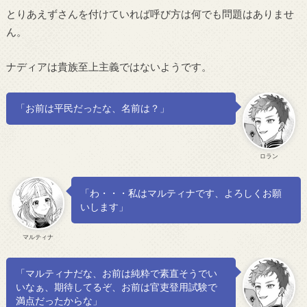
とりあえずさんを付けていれば呼び方は何でも問題はありませ
ん。
ナディアは貴族至上主義ではないようです。
「お前は平民だったな、名前は？」
ロラン
「わ・・・私はマルティナです、よろしくお願
いします」
マルティナ
「マルティナだな、お前は純粋で素直そうでい
いなぁ、期待してるぞ、お前は官吏登用試験で
満点だったからな」