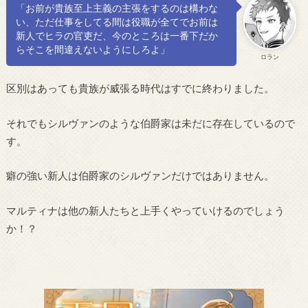
「お前が貴族至上主義の主張をするのは構わな
い、ただ仕事をしてる間は役職が全てでお前は
新人でヒラの官吏だ、今のところは一番下だか
らそこを間違えないようにしろよ」
ロラン
区別はあっても貴族が威張る時代はすでに終わりました。
それでもシルヴァンのような伯爵家は未だに存在しているので
す。
癖の強い新人は伯爵家のシルヴァンだけではありません。
マルティナは他の新人たちと上手くやっていけるのでしょう
か！？