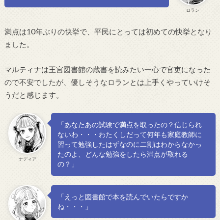
ロラン
満点は10年ぶりの快挙で、平民にとっては初めての快挙となり
ました。
マルティナは王宮図書館の蔵書を読みたい一心で官吏になった
ので不安でしたが、優しそうなロランとは上手くやっていけそ
うだと感じます。
「あなたあの試験で満点を取ったの？信じられ
ないわ・・・わたくしだって何年も家庭教師に
習って勉強したはずなのに二割はわからなかっ
たのよ、どんな勉強をしたら満点が取れる
ナディア
の？」
「えっと図書館で本を読んでいたらですか
ね・・・」