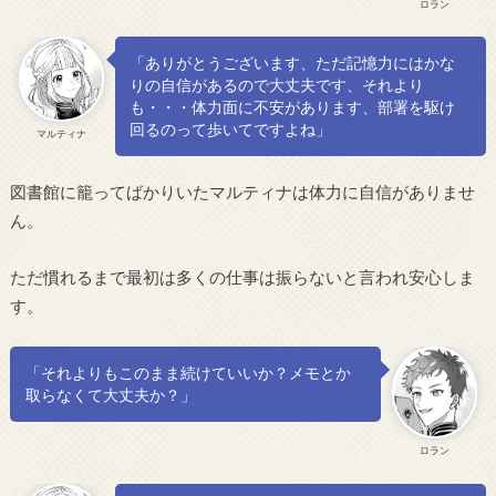
ロラン
「ありがとうございます、ただ記憶力にはかな
りの自信があるので大丈夫です、それより
も・・・体力面に不安があります、部署を駆け
回るのって歩いてですよね」
マルティナ
図書館に籠ってばかりいたマルティナは体力に自信がありませ
ん。
ただ慣れるまで最初は多くの仕事は振らないと言われ安心しま
す。
「それよりもこのまま続けていいか？メモとか
取らなくて大丈夫か？」
ロラン