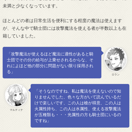
未満と少なくなっています。
ほとんどの者は日常生活を便利にする程度の魔法は使えます
が、そんな中で騎士団には攻撃魔法を使える者が半数以上も在
籍していました。
「攻撃魔法が使えるほど魔法に適性があると騎
士団でその分の給与が上乗せされるからな、そ
れによほど他の部分に問題がない限り採用され
る」
ロラン
「そうなのですね、私は魔法を使えないので知
りませんでした、色々な方がいて読んでいるだ
けで楽しいです、この人は槍が得意、この人は
火属性持ち、この人は水属性、使える攻撃魔法
マルティナ
が五種類も・・・光属性の方も騎士団にいるの
ですね」