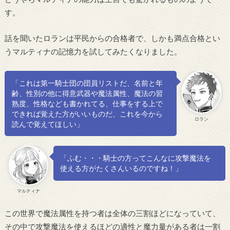
す。
話を聞いたロランは平民からの合格者で、しかも満点合格とい
うマルティナの記憶力を試してみたくなりました。
「これは第一騎士団の団員リストだ、名前と年
齢、性別の他に得意武器や魔法属性、魔法の習
熟度、性格なども書かれてる、仕事をする上で
できれば覚えた方がいいものだ、これを今から
ロラン
読んで覚えてほしい」
「ふむ・・・騎士の方ってこんなに攻撃魔法を
使える方がたくさんいるのですね！」
マルティナ
この世界で魔法属性を持つ者は全体の三割ほどになっていて、
その中で攻撃魔法を使えるほどの適性と魔力量がある者は一割