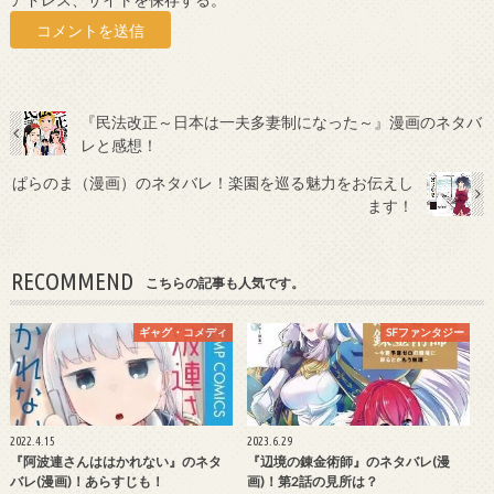
『民法改正～日本は一夫多妻制になった～』漫画のネタバ
レと感想！
ぱらのま（漫画）のネタバレ！楽園を巡る魅力をお伝えし
ます！
RECOMMEND
こちらの記事も人気です。
ギャグ・コメディ
SFファンタジー
2022.4.15
2023.6.29
『阿波連さんははかれない』のネタ
『辺境の錬金術師』のネタバレ(漫
バレ(漫画)！あらすじも！
画)！第2話の見所は？