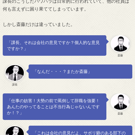
課長のこうしたパワハラは日常的に行われていて、他の社員は
何も言えずに困り果ててしまっています。
しかし斎藤だけは違っていました。
「課長、それは会社の意見ですか？個人的な意見
ですか？」
斎藤
「なんだ・・・？またか斎藤」
課長
「仕事の妨害！大勢の前で罵倒して辞職を強要！
あんたのやってることは不当行為じゃないんです
か！？」
斎藤
「これは会社の意見だよ、サボリ癖のある部下の