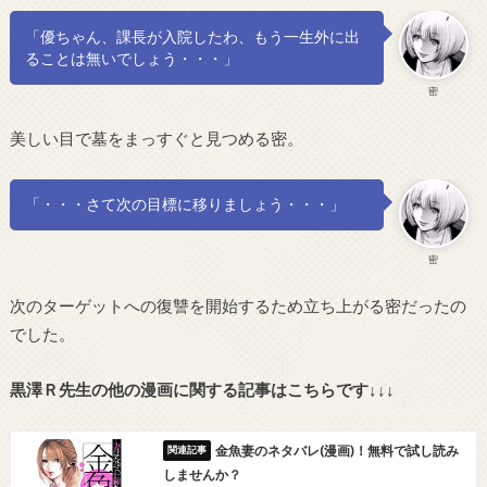
「優ちゃん、課長が入院したわ、もう一生外に出
ることは無いでしょう・・・」
密
美しい目で墓をまっすぐと見つめる密。
「・・・さて次の目標に移りましょう・・・」
密
次のターゲットへの復讐を開始するため立ち上がる密だったの
でした。
黒澤Ｒ先生の他の漫画に関する記事はこちらです↓↓↓
金魚妻のネタバレ(漫画)！無料で試し読み
しませんか？