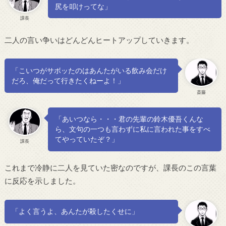
尻を叩けってな」
課長
二人の言い争いはどんどんヒートアップしていきます。
「こいつがサボッたのはあんたがいる飲み会だけ
だろ、俺だって行きたくねーよ！」
斎藤
「あいつなら・・・君の先輩の鈴木優吾くんな
ら、文句の一つも言わずに私に言われた事をすべ
てやっていたぞ？」
課長
これまで冷静に二人を見ていた密なのですが、課長のこの言葉
に反応を示しました。
「よく言うよ、あんたが殺したくせに」