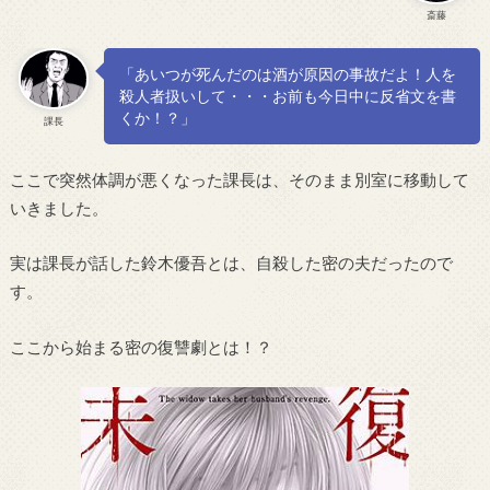
斎藤
「あいつが死んだのは酒が原因の事故だよ！人を
殺人者扱いして・・・お前も今日中に反省文を書
くか！？」
課長
ここで突然体調が悪くなった課長は、そのまま別室に移動して
いきました。
実は課長が話した鈴木優吾とは、自殺した密の夫だったので
す。
ここから始まる密の復讐劇とは！？