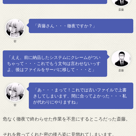
斎藤
「斉藤さん・・・徹夜ですか？」
密
「ええ、前に納品したシステムにクレームがつい
ちゃって・・・これでもう文句は言わせないっす
よ、後はファイルをサーバに移して・・・と」
斎藤
「あ・・・まって！これでは古いファイルで上書
きしてしまいます、間に合ってよかった・・・私
が代わりにやりますね」
密
危なく徹夜で終わらせた作業を不意にするところだった斎藤。
それを救ってくれた密の後ろ姿に見惚れてしまいます。