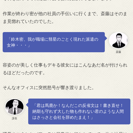
作業が終わり密が他の社員の手伝いに行くまで、斎藤はそのま
ま見惚れていたのでした。
「鈴木密、我が職場に彗星のごとく現れた派遣の
女神・・・」
斎藤
容姿のが美しく仕事もデキる彼女にはこんなあだ名が付けられ
るほどだったのです。
そんなオフィスに突然怒号が響き渡りました。
「君は馬鹿か！なんだこの反省文は！書き直せ！
納期も守れず大した物も作れない君のような人間
はさっさと会社を辞めたまえ！」
課長