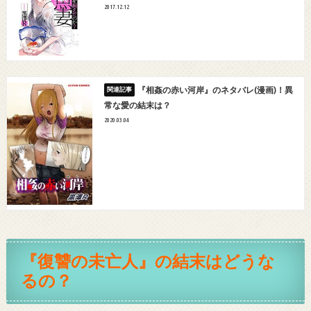
2017.12.12
『相姦の赤い河岸』のネタバレ(漫画)！異
常な愛の結末は？
2020.03.04
『復讐の未亡人』の結末はどうな
るの？