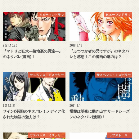
ヒューマンドラマ
ヒューマンドラマ
2021.10.26
2018.3.13
『マトリと狂犬―路地裏の男達―』
『ふつつか者の兄ですが』のネタバ
のネタバレ(漫画)！
レと感想！この漫画の魅力は？
サスペンス・ミステリー
サスペンス・ミステリー
2019.7.31
2021.3.1
サイン(漫画)のネタバレ！メディア化
髑髏は闇夜に動き出す サードシーズ
された物語の魅力は？
ンのネタバレ(漫画)！
サスペンス・ミステリー
ラブストーリー