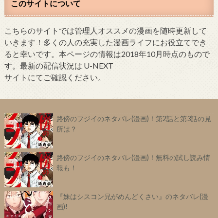
このサイトについて
こちらのサイトでは管理人オススメの漫画を随時更新して
いきます！多くの人の充実した漫画ライフにお役立てでき
ると幸いです。本ページの情報は2018年10月時点のもので
す。最新の配信状況は U-NEXT
サイトにてご確認ください。
路傍のフジイのネタバレ(漫画)！第2話と第3話の見
所は？
路傍のフジイのネタバレ(漫画)！無料の試し読み情
報も！
『妹はシスコン兄がめんどくさい』のネタバレ(漫
画)!