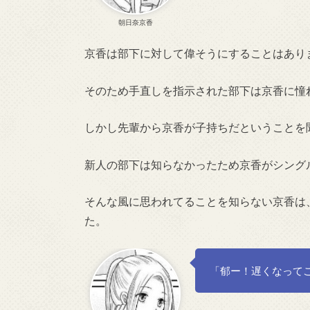
朝日奈京香
京香は部下に対して偉そうにすることはあり
そのため手直しを指示された部下は京香に憧
しかし先輩から京香が子持ちだということを
新人の部下は知らなかったため京香がシング
そんな風に思われてることを知らない京香は
た。
「郁ー！遅くなって