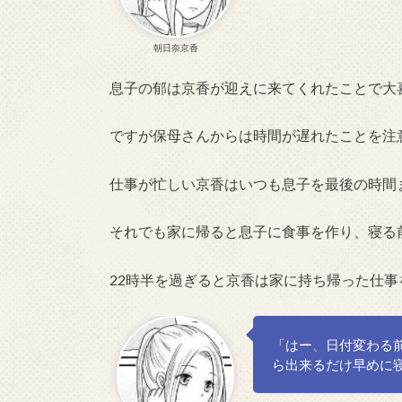
朝日奈京香
息子の郁は京香が迎えに来てくれたことで大
ですが保母さんからは時間が遅れたことを注
仕事が忙しい京香はいつも息子を最後の時間
それでも家に帰ると息子に食事を作り、寝る
22時半を過ぎると京香は家に持ち帰った仕
「はー、日付変わる
ら出来るだけ早めに