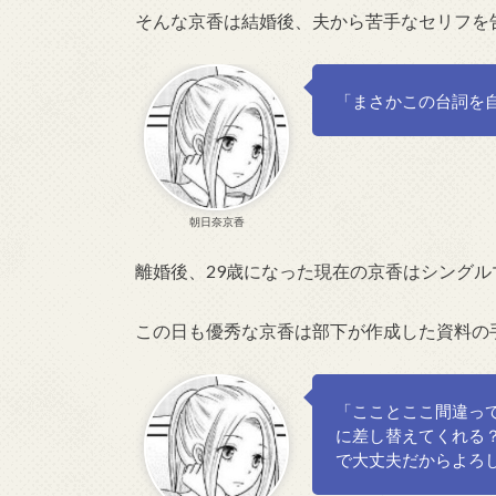
そんな京香は結婚後、夫から苦手なセリフを
「まさかこの台詞を
朝日奈京香
離婚後、29歳になった現在の京香はシング
この日も優秀な京香は部下が作成した資料の
「こことここ間違っ
に差し替えてくれる
で大丈夫だからよろ