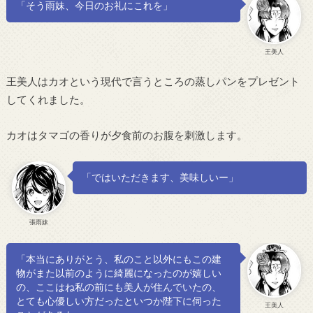
「そう雨妹、今日のお礼にこれを」
王美人
王美人はカオという現代で言うところの蒸しパンをプレゼント
してくれました。
カオはタマゴの香りが夕食前のお腹を刺激します。
「ではいただきます、美味しいー」
張雨妹
「本当にありがとう、私のこと以外にもこの建
物がまた以前のように綺麗になったのが嬉しい
の、ここはね私の前にも美人が住んでいたの、
とても心優しい方だったといつか陛下に伺った
王美人