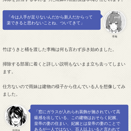
「今は人手が足りないんだから新人だからって
楽できると思わないことね、ついてきて」
李梅
竹ぼうきと桶を渡した李梅は何も言わず歩き始めました。
掃除する部屋に着くと詳しい説明もないまま立ち去ってしまい
ます。
仕方ないので雨妹は建物の様子から住んでいる人を想像してみ
ました。
「窓にガラスが入れられ装飾が施されていて高
級感を出している、この建物はおそらく妃嬪、
皇帝の妻の住まい、妃嬪とは皇帝の妻のことで
あるが一人ではない、百人以上いると言われて
張雨妹