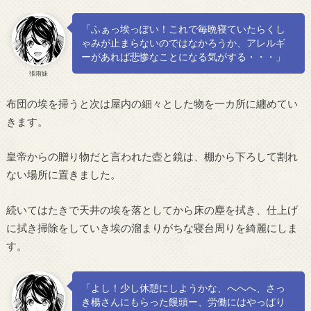
「ふぁっ埃っぽい！これで毎晩寝ていたらくし
ゃみが止まらないのではなかろうか、アレルギ
ーがあれば悲惨なことになる気がする・・・」
張雨妹
布団の埃を掃うと次は屋内の細々とした物を一カ所に纏めてい
きます。
皇帝からの贈り物だと言われた壺と鏡は、棚から下ろして割れ
ない場所に置きました。
続いてはたきで天井の埃を落としてから床の塵を拭き、仕上げ
に拭き掃除をしていき埃の溜まりがちな寝台周りを綺麗にしま
す。
「よし！少し休憩にしようかな、へへへ、さっ
き楊さんにもらった饅頭ー、労働にはやっぱり