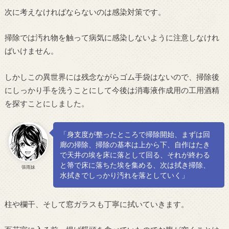
次に考えなければならないのは感染対策です。
掃除では汚れ物を触って病気に感染しないように注意しなけれ
ばいけません。
しかしこの異世界には残念ながらゴム手袋はないので、掃除後
にしっかり手を洗うことにして今後は消毒液作成用の工用酒精
を探すことにしました。
「身支度が整ったところで掃除開始、まずは回
廊の掃除、掃除の基本は上から下、自作はたき
で天井の埃を床に落として回る、それが終わる
と箒で床に落ちた埃を集める、次は拭き掃除、
張雨妹
水拭きでしっかり汚れを落としていく」
柱や欄干、そして窓ガラスも丁寧に拭いていきます。