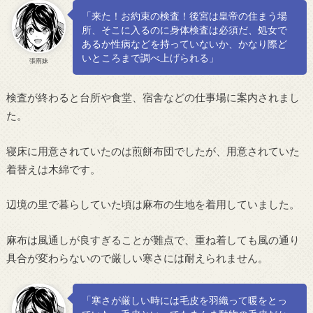
「来た！お約束の検査！後宮は皇帝の住まう場
所、そこに入るのに身体検査は必須だ、処女で
あるか性病などを持っていないか、かなり際ど
いところまで調べ上げられる」
張雨妹
検査が終わると台所や食堂、宿舎などの仕事場に案内されまし
た。
寝床に用意されていたのは煎餅布団でしたが、用意されていた
着替えは木綿です。
辺境の里で暮らしていた頃は麻布の生地を着用していました。
麻布は風通しが良すぎることが難点で、重ね着しても風の通り
具合が変わらないので厳しい寒さには耐えられません。
「寒さが厳しい時には毛皮を羽織って暖をとっ