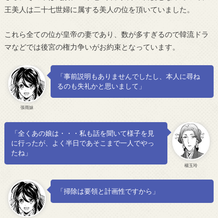
王美人は二十七世婦に属する美人の位を頂いていました。
これら全ての位が皇帝の妻であり、数が多すぎるので韓流ドラ
マなどでは後宮の権力争いがお約束となっています。
「事前説明もありませんでしたし、本人に尋ね
るのも失礼かと思いまして」
張雨妹
「全くあの娘は・・・私も話を聞いて様子を見
に行ったが、よく半日であそこまで一人でやっ
たね」
楊玉玲
「掃除は要領と計画性ですから」