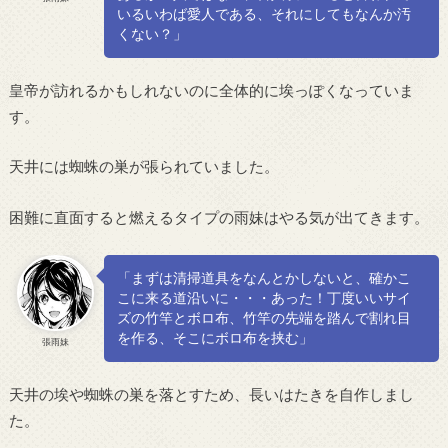
いるいわば愛人である、それにしてもなんか汚
くない？」
皇帝が訪れるかもしれないのに全体的に埃っぽくなっていま
す。
天井には蜘蛛の巣が張られていました。
困難に直面すると燃えるタイプの雨妹はやる気が出てきます。
「まずは清掃道具をなんとかしないと、確かこ
こに来る道沿いに・・・あった！丁度いいサイ
ズの竹竿とボロ布、竹竿の先端を踏んで割れ目
を作る、そこにボロ布を挟む」
張雨妹
天井の埃や蜘蛛の巣を落とすため、長いはたきを自作しまし
た。