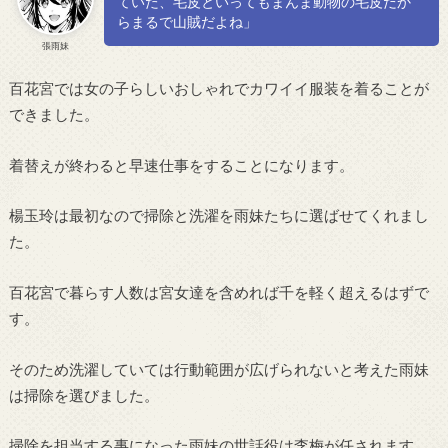
ていた、毛皮といってもまんま動物の毛皮だか
らまるで山賊だよね」
張雨妹
百花宮では女の子らしいおしゃれでカワイイ服装を着ることが
できました。
着替えが終わると早速仕事をすることになります。
楊玉玲は最初なので掃除と洗濯を雨妹たちに選ばせてくれまし
た。
百花宮で暮らす人数は宮女達を含めれば千を軽く超えるはずで
す。
そのため洗濯していては行動範囲が広げられないと考えた雨妹
は掃除を選びました。
掃除を担当する事になった雨妹の世話役は李梅が任されます。