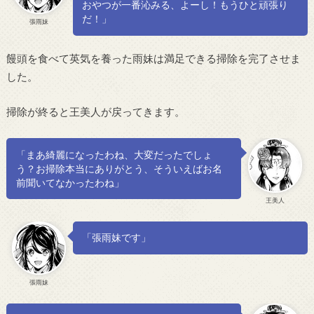
おやつが一番沁みる、よーし！もうひと頑張り
だ！」
張雨妹
饅頭を食べて英気を養った雨妹は満足できる掃除を完了させま
した。
掃除が終ると王美人が戻ってきます。
「まあ綺麗になったわね、大変だったでしょ
う？お掃除本当にありがとう、そういえばお名
前聞いてなかったわね」
王美人
「張雨妹です」
張雨妹