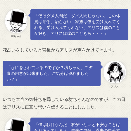
「僕はダメ人間だ、ダメ人間じゃない、この体
質は治る、治らない、家族は僕を受け入れてく
れる、受け入れてくれない、アリスは僕のこと
が好き、アリスは僕のこときら・・・」
坊ちゃん
花占いをしていると背後からアリスが声をかけてきます。
「なにをされているのですか？坊ちゃん、ご夕
食の用意が出来ました、ご気分は優れました
か？」
アリス
いつも本当の気持ちを隠している坊ちゃんなのですが、この日
はアリスに正直な想いを伝えることにしました。
「僕は駄目なんだ、君がいないと不安なことば
かり考えてしまう、未来の自分、過去の自分す