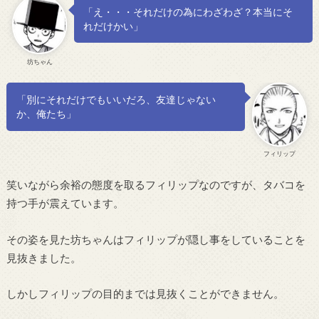
「え・・・それだけの為にわざわざ？本当にそ
れだけかい」
坊ちゃん
「別にそれだけでもいいだろ、友達じゃない
か、俺たち」
フィリップ
笑いながら余裕の態度を取るフィリップなのですが、タバコを
持つ手が震えています。
その姿を見た坊ちゃんはフィリップが隠し事をしていることを
見抜きました。
しかしフィリップの目的までは見抜くことができません。