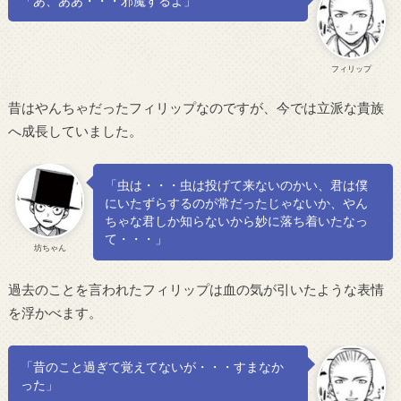
「あ、ああ・・・邪魔するよ」
フィリップ
昔はやんちゃだったフィリップなのですが、今では立派な貴族
へ成長していました。
「虫は・・・虫は投げて来ないのかい、君は僕
にいたずらするのが常だったじゃないか、やん
ちゃな君しか知らないから妙に落ち着いたなっ
て・・・」
坊ちゃん
過去のことを言われたフィリップは血の気が引いたような表情
を浮かべます。
「昔のこと過ぎて覚えてないが・・・すまなか
った」