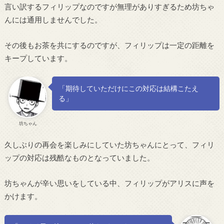
言い訳するフィリップなのですが無理がありすぎるため坊ちゃ
んには通用しませんでした。
その後もお茶を共にするのですが、フィリップは一定の距離を
キープしています。
「期待していただけにこの対応は結構こたえ
る」
坊ちゃん
久しぶりの再会を楽しみにしていた坊ちゃんにとって、フィリ
ップの対応は残酷なものとなっていました。
坊ちゃんが辛い思いをしている中、フィリップがアリスに声を
かけます。