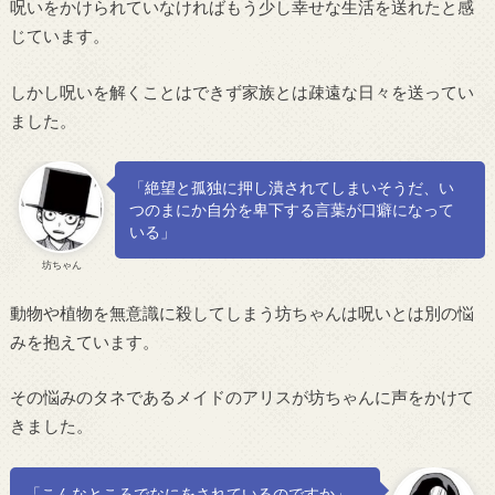
呪いをかけられていなければもう少し幸せな生活を送れたと感
じています。
しかし呪いを解くことはできず家族とは疎遠な日々を送ってい
ました。
「絶望と孤独に押し潰されてしまいそうだ、い
つのまにか自分を卑下する言葉が口癖になって
いる」
坊ちゃん
動物や植物を無意識に殺してしまう坊ちゃんは呪いとは別の悩
みを抱えています。
その悩みのタネであるメイドのアリスが坊ちゃんに声をかけて
きました。
「こんなところでなにをされているのですか」