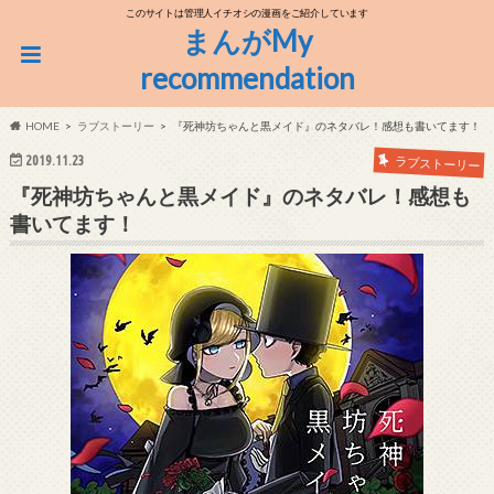
このサイトは管理人イチオシの漫画をご紹介しています
まんがMy
recommendation
HOME
ラブストーリー
『死神坊ちゃんと黒メイド』のネタバレ！感想も書いてます！
2019.11.23
ラブストーリー
『死神坊ちゃんと黒メイド』のネタバレ！感想も
書いてます！