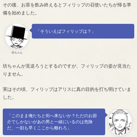
その後、お茶を飲み終えるとフィリップの召使いたちが帰る準
備を始めました。
「そういえばフィリップは？」
坊ちゃん
坊ちゃんが見送ろうとするのですが、フィリップの姿が見当た
りません。
実はその頃、フィリップはアリスに真の目的を打ち明けていま
した。
「このまま俺たちと街へ来ないか？ただのお節
介でしかないがあの男と一緒にいるのは危険
だ、一刻も早くここから離れろ」