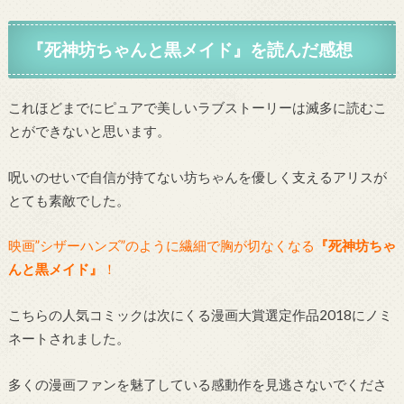
『
死神坊ちゃんと黒メイド
』
を読んだ感想
これほどまでにピュアで美しいラブストーリーは滅多に読むこ
とができないと思います。
呪いのせいで自信が持てない坊ちゃんを優しく支えるアリスが
とても素敵でした。
映画”シザーハンズ”のように繊細で胸が切なくなる
『死神坊ちゃ
んと黒メイド』
！
こちらの人気コミックは次にくる漫画大賞選定作品2018にノミ
ネートされました。
多くの漫画ファンを魅了している感動作を見逃さないでくださ