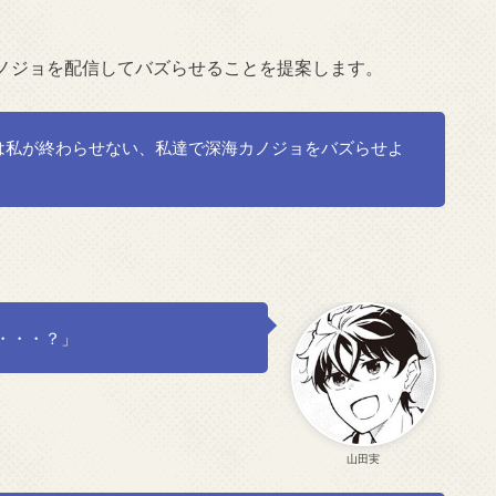
ノジョを配信してバズらせることを提案します。
は私が終わらせない、私達で深海カノジョをバズらせよ
・・・？」
山田実