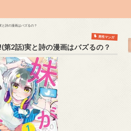
)実と詩の漫画はバズるの？
男性マンガ
(第2話)実と詩の漫画はバズるの？