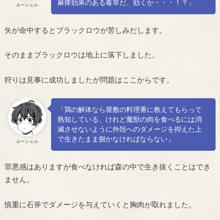
麻痺効果のある毒草だ、効くか・・・！？」
ルーシェル
矢が命中するとブラックロウが苦しみだします。
そのままブラックロウは地上に落下しました。
狩りは見事に成功しましたが問題はここからです。
「鶏の解体なら屋敷の料理番に教えてもらって
熟知している、けれど魔獣の肉を食べるには消
滅させないように外殻へのダメージを抑えた上
で生きたまま捌かなければならない」
ルーシェル
罪悪感はありますが食べなければ森の中で生き抜くことはでき
ません。
慎重に石斧でダメージを与えていくと胸肉が取れました。