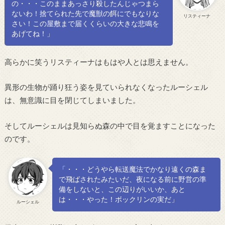
の・・・このままあっさり殺したんじゃつまら
ないわ！捨てられた先で魔獣の餌にでもなりな
リスティーナ
さい！この屋敷まで届くくらいの大きな悲鳴を
あげてね！」
高らかに笑うリスティーナはもはや人とは思えません。
異形の生物が踊り狂う姿を見ていられなくなったルーシェル
は、無意識に目を閉じてしまいました。
そしてルーシェルは見知らぬ森の中で目を覚ますことになった
のです。
「・・・どうやら転送魔法でかなり遠くの森ま
で飛ばされたみたいだ、夜になる前に野営の準
備をしないと、この辺りがいいか、あと
は・・・やった！ボックリンの実だ」
ルーシェル