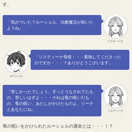
す。
「気がついた？ルーシェル、治癒魔法が効いた
ようね」
リスティーナ
「リスティーナ母様・・・看病してくださった
のですか・・・？ありがとうございます」
ルーシェル
「苦しかったでしょう、ずっとうなされてたも
の、苦しいはずよ・・・それは竜の呪いだも
の、竜の呪い、あたしがかけたものよ、リーナ
とあなたにね」
リスティーナ
竜の呪いをかけられたルーシェルの運命とは・・・！？