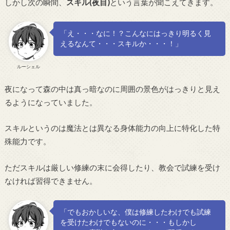
しかし次の瞬間、
スキル(夜目)
という言葉が聞こえてきます。
「え・・・なに！？こんなにはっきり明るく見
えるなんて・・・スキルか・・・！」
ルーシェル
夜になって森の中は真っ暗なのに周囲の景色がはっきりと見え
るようになっていました。
スキルというのは魔法とは異なる身体能力の向上に特化した特
殊能力です。
ただスキルは厳しい修練の末に会得したり、教会で試練を受け
なければ習得できません。
「でもおかしいな、僕は修練したわけでも試練
を受けたわけでもないのに・・・もしかし