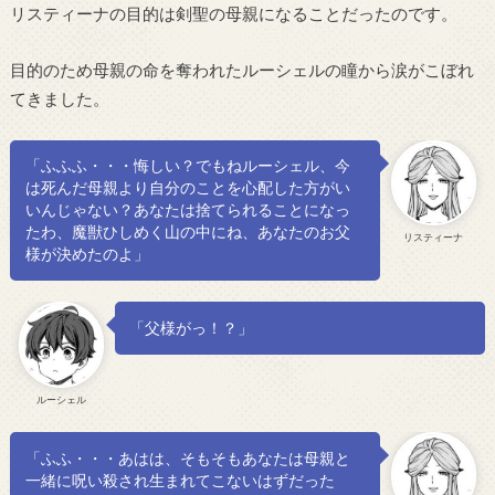
リスティーナの目的は剣聖の母親になることだったのです。
目的のため母親の命を奪われたルーシェルの瞳から涙がこぼれ
てきました。
「ふふふ・・・悔しい？でもねルーシェル、今
は死んだ母親より自分のことを心配した方がい
いんじゃない？あなたは捨てられることになっ
たわ、魔獣ひしめく山の中にね、あなたのお父
リスティーナ
様が決めたのよ」
「父様がっ！？」
ルーシェル
「ふふ・・・あはは、そもそもあなたは母親と
一緒に呪い殺され生まれてこないはずだった