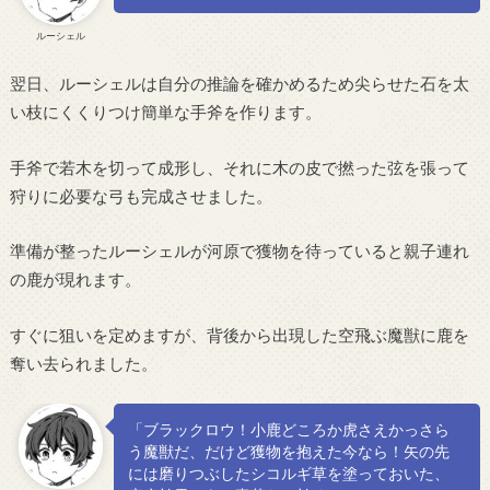
ルーシェル
翌日、ルーシェルは自分の推論を確かめるため尖らせた石を太
い枝にくくりつけ簡単な手斧を作ります。
手斧で若木を切って成形し、それに木の皮で撚った弦を張って
狩りに必要な弓も完成させました。
準備が整ったルーシェルが河原で獲物を待っていると親子連れ
の鹿が現れます。
すぐに狙いを定めますが、背後から出現した空飛ぶ魔獣に鹿を
奪い去られました。
「ブラックロウ！小鹿どころか虎さえかっさら
う魔獣だ、だけど獲物を抱えた今なら！矢の先
には磨りつぶしたシコルギ草を塗っておいた、