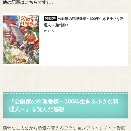
他の記事はこちらです↓↓↓
公爵家の料理番様～300年生きる小さな料
理人～(第2話)！
2025.11.06
『公爵家の料理番様～300年生きる小さな料
理人～』を読んだ感想
病弱な主人公から勇気を貰えるアクションアドベンチャー漫画