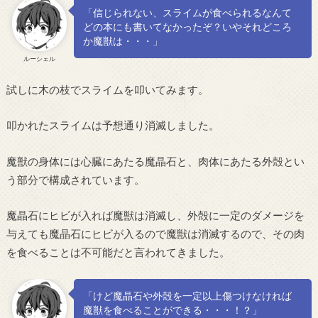
「信じられない、スライムが食べられるなんて
どの本にも書いてなかったぞ？いやそれどころ
か魔獣は・・・」
ルーシェル
試しに木の枝でスライムを叩いてみます。
叩かれたスライムは予想通り消滅しました。
魔獣の身体には心臓にあたる魔晶石と、肉体にあたる外殻とい
う部分で構成されています。
魔晶石にヒビが入れば魔獣は消滅し、外殻に一定のダメージを
与えても魔晶石にヒビが入るので魔獣は消滅するので、その肉
を食べることは不可能だと言われてきました。
「けど魔晶石や外殻を一定以上傷つけなければ
魔獣を食べることができる・・・！？」