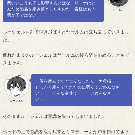
悪いとこうも子に影響するとはな、リーナはと
んだ欠陥品を産み落としたものだ、貴様はもう
ヤールム
我が子ではない」
ルーシェルを剣で弾き飛ばすとヤールムは立ち去っていきまし
た。
倒れたままのルーシェルはヤールムの後ろ姿を眺めることもで
きません。
「僕を産んですぐ亡くなったリーナ母様・・・
せっかく産んでくれたのに弱くてごめんなさ
い・・・こんな身体で・・・ごめんなさ
い・・・」
ルーシェル
そのままルーシェルは意識を失ってしまいました。
ベッドの上で意識を取り戻すとリスティーナが声を掛けてきま