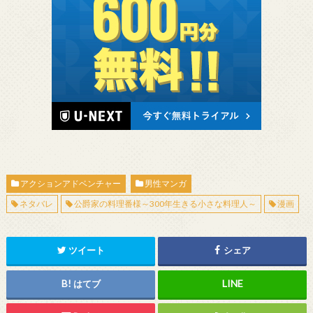
アクションアドベンチャー
男性マンガ
ネタバレ
公爵家の料理番様～300年生きる小さな料理人～
漫画
ツイート
シェア
はてブ