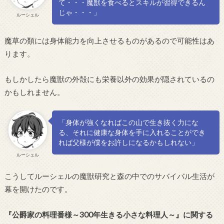
て・・・魔獣を食べるとスキルが習得できるん
じゃ・・・」
ルーシェル
魔草の類には身体能力を向上させるものがあるので可能性はあ
ります。
もしかしたら魔獣の外殻にも栄養以外の効果が隠されているの
かもしれません。
「身体が強くなればこの山で生き抜く力にな
る、それに健康な身体を手に入れることができ
れば父様が僕をお許しになるかもしれない」
ルーシェル
こうしてルーシェルの魔獣研究と森の中でのサバイバル生活が
幕を開けたのです。
『公爵家の料理番様～300年生きる小さな料理人～』に関する