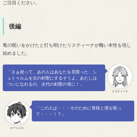
ご注目ください。
後編
竜の呪いをかけたと打ち明けたリスティーナが醜い本性を現し
始めました。
「さぁ祝って、あの人はあなたを見限った、シ
ュトゥルムを次の剣聖にするそうよ、あたしは
ついになれるの、次代の剣聖の母に！」
リスティーナ
「この人は・・・そのために母様と僕を呪っ
て・・・！？」
ルーシェル