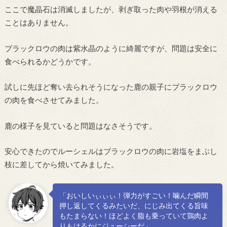
ここで魔晶石は消滅しましたが、剥ぎ取った肉や羽根が消える
ことはありません。
ブラックロウの肉は紫水晶のように綺麗ですが、問題は安全に
食べられるかどうかです。
試しに先ほど奪い去られそうになった鹿の親子にブラックロウ
の肉を食べさせてみました。
鹿の様子を見ていると問題はなさそうです。
安心できたのでルーシェルはブラックロウの肉に岩塩をまぶし
枝に差してから焼いてみました。
「おいしいぃぃぃ！弾力がすごい！噛んだ瞬間
押し返してくるみたいだ、にじみ出てくる旨味
もたまらない！ほどよく脂も乗っていて鶏肉よ
りもはるかにジューシーだ」