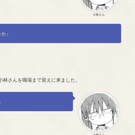
小林さん
うか」
小林さんを職場まで迎えに来ました。
」
小林さん