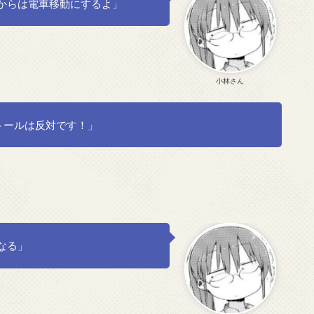
からは電車移動にするよ」
小林さん
トールは反対です！」
なる」