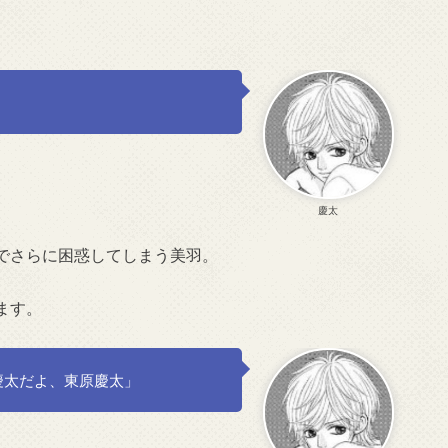
慶太
でさらに困惑してしまう美羽。
ます。
慶太だよ、東原慶太」