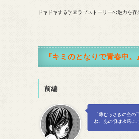
ドキドキする学園ラブストーリーの魅力を存
『キミのとなりで青春中。
前編
「薄むらさきの空の
ね、あの頃は永遠に