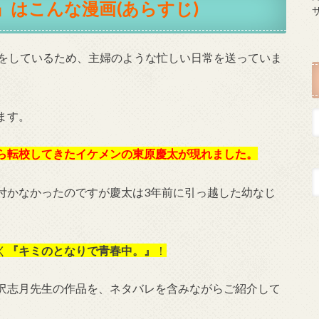
はこんな漫画(あらすじ)
しをしているため、主婦のような忙しい日常を送っていま
ます。
ら転校してきたイケメンの東原慶太が現れました。
付かなかったのですが慶太は3年前に引っ越した幼なじ
く
『キミのとなりで青春中。』
！
沢志月先生の作品を、ネタバレを含みながらご紹介して