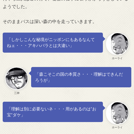
ようでした。
そのままバスは深い森の中を走っていきます。
「しかしこんな秘境がニッポンにもあるなんて
ねェ・・・アキハバラとは大違い」
ホーライ
「森こそこの国の本質さ・・・理解はできんだ
ろうが」
三神
「理解は別に必要ないネ・・・用があるのは”お
宝”ダケ」
ホーライ