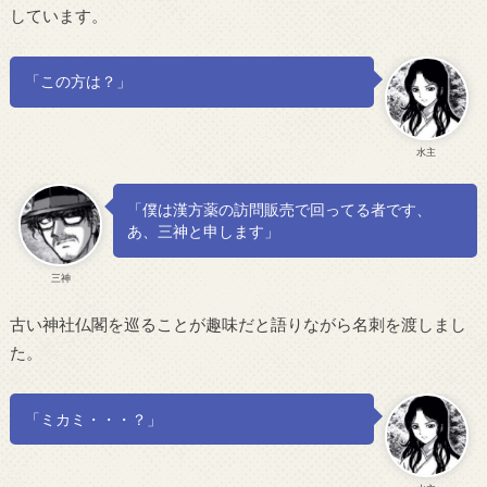
しています。
「この方は？」
水主
「僕は漢方薬の訪問販売で回ってる者です、
あ、三神と申します」
三神
古い神社仏閣を巡ることが趣味だと語りながら名刺を渡しまし
た。
「ミカミ・・・？」