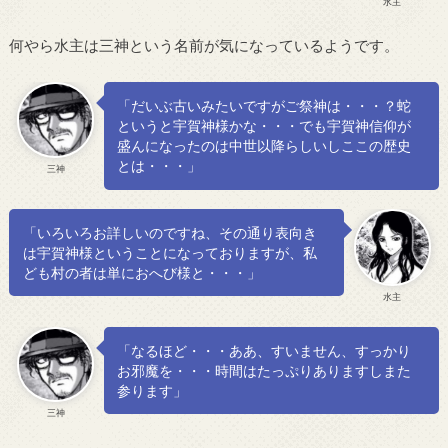
水主
何やら水主は三神という名前が気になっているようです。
「だいぶ古いみたいですがご祭神は・・・？蛇
というと宇賀神様かな・・・でも宇賀神信仰が
盛んになったのは中世以降らしいしここの歴史
とは・・・」
三神
「いろいろお詳しいのですね、その通り表向き
は宇賀神様ということになっておりますが、私
ども村の者は単におへび様と・・・」
水主
「なるほど・・・ああ、すいません、すっかり
お邪魔を・・・時間はたっぷりありますしまた
参ります」
三神