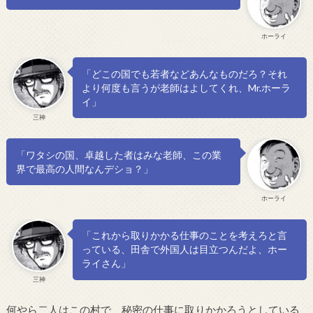
ホーライ
「どこの国でも若者などあんなものだろ？それ
より何度も言うが老師はよしてくれ、Mr.ホーラ
イ」
三神
「ワタシの国、卓越した者はみな老師、この業
界で最高の人間なんデショ？」
ホーライ
「これから取りかかる仕事のことを考えろと言
っている、田舎で外国人は目立つんだよ、ホー
ライさん」
三神
何やら二人はこの村で、秘密の仕事に取りかかろうとしている