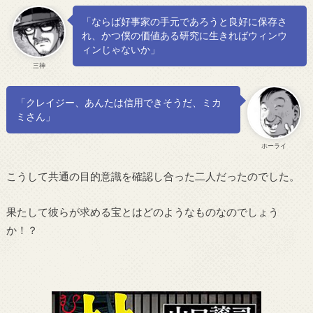
「ならば好事家の手元であろうと良好に保存さ
れ、かつ僕の価値ある研究に生きればウィンウ
ィンじゃないか」
三神
「クレイジー、あんたは信用できそうだ、ミカ
ミさん」
ホーライ
こうして共通の目的意識を確認し合った二人だったのでした。
果たして彼らが求める宝とはどのようなものなのでしょう
か！？