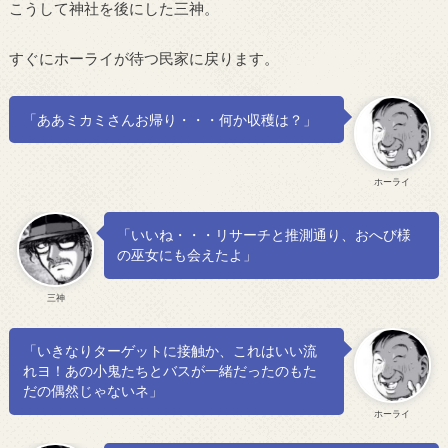
こうして神社を後にした三神。
すぐにホーライが待つ民家に戻ります。
「ああミカミさんお帰り・・・何か収穫は？」
ホーライ
「いいね・・・リサーチと推測通り、おへび様
の巫女にも会えたよ」
三神
「いきなりターゲットに接触か、これはいい流
れヨ！あの小鬼たちとバスが一緒だったのもた
だの偶然じゃないネ」
ホーライ