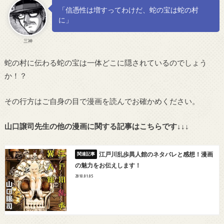
「信憑性は増すってわけだ、蛇の宝は蛇の村
に」
三神
蛇の村に伝わる蛇の宝は一体どこに隠されているのでしょう
か！？
その行方はご自身の目で漫画を読んでお確かめください。
山口譲司先生の他の漫画に関する記事はこちらです↓↓↓
江戸川乱歩異人館のネタバレと感想！漫画
の魅力をお伝えします！
2018.01.05