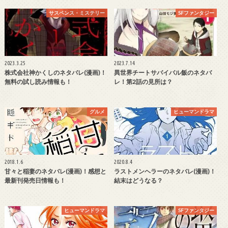
サスペンス・ミステリー
SFファンタジー
2023.3.25
2023.7.14
株式会社神かくしのネタバレ(漫画)！
異世界チートサバイバル飯のネタバ
無料の試し読み情報も！
レ！第2話の見所は？
グルメ
ヒューマンドラマ
2018.1.6
2020.8.4
甘々と稲妻のネタバレ(漫画)！感想と
ラストメンヘラーのネタバレ(漫画)！
最新刊発売日情報も！
結末はどうなる？
ヒューマンドラマ
SFファンタジー