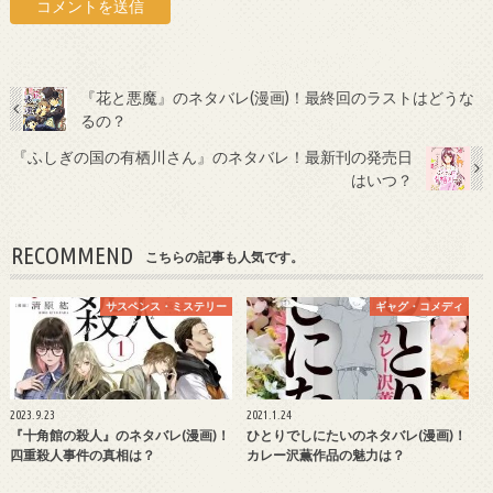
『花と悪魔』のネタバレ(漫画)！最終回のラストはどうな
るの？
『ふしぎの国の有栖川さん』のネタバレ！最新刊の発売日
はいつ？
RECOMMEND
こちらの記事も人気です。
サスペンス・ミステリー
ギャグ・コメディ
2023.9.23
2021.1.24
『十角館の殺人』のネタバレ(漫画)！
ひとりでしにたいのネタバレ(漫画)！
四重殺人事件の真相は？
カレー沢薫作品の魅力は？