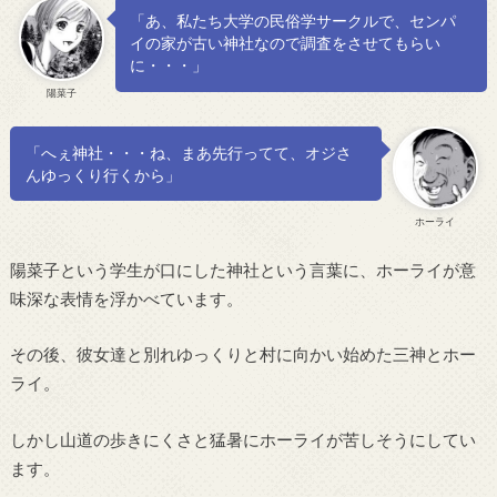
「あ、私たち大学の民俗学サークルで、センパ
イの家が古い神社なので調査をさせてもらい
に・・・」
陽菜子
「へぇ神社・・・ね、まあ先行ってて、オジさ
んゆっくり行くから」
ホーライ
陽菜子という学生が口にした神社という言葉に、ホーライが意
味深な表情を浮かべています。
その後、彼女達と別れゆっくりと村に向かい始めた三神とホー
ライ。
しかし山道の歩きにくさと猛暑にホーライが苦しそうにしてい
ます。