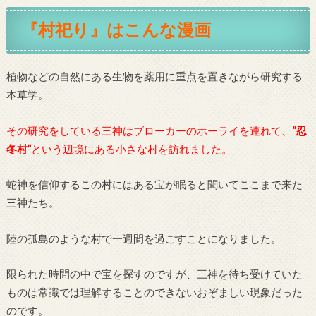
『村祀り』はこんな漫画
植物などの自然にある生物を薬用に重点を置きながら研究する
本草学。
その研究をしている三神はブローカーのホーライを連れて、
“忍
冬村”
という辺境にある小さな村を訪れました。
蛇神を信仰するこの村にはある宝が眠ると聞いてここまで来た
三神たち。
陸の孤島のような村で一週間を過ごすことになりました。
限られた時間の中で宝を探すのですが、三神を待ち受けていた
ものは常識では理解することのできないおぞましい現象だった
のです。