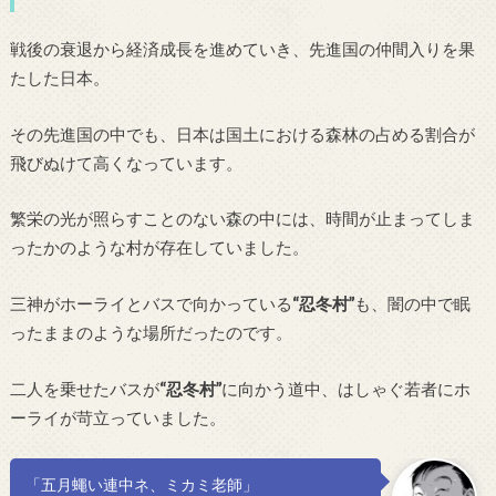
戦後の衰退から経済成長を進めていき、先進国の仲間入りを果
たした日本。
その先進国の中でも、日本は国土における森林の占める割合が
飛びぬけて高くなっています。
繁栄の光が照らすことのない森の中には、時間が止まってしま
ったかのような村が存在していました。
三神がホーライとバスで向かっている
“忍冬村”
も、闇の中で眠
ったままのような場所だったのです。
二人を乗せたバスが
“忍冬村”
に向かう道中、はしゃぐ若者にホ
ーライが苛立っていました。
「五月蠅い連中ネ、ミカミ老師」