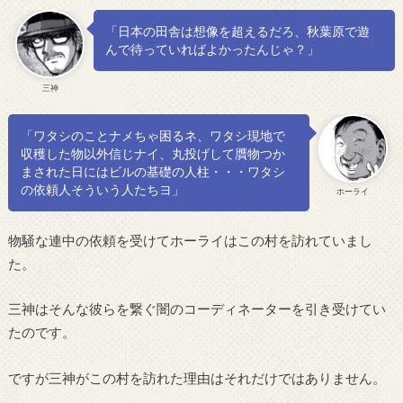
「日本の田舎は想像を超えるだろ、秋葉原で遊
んで待っていればよかったんじゃ？」
三神
「ワタシのことナメちゃ困るネ、ワタシ現地で
収穫した物以外信じナイ、丸投げして贋物つか
まされた日にはビルの基礎の人柱・・・ワタシ
の依頼人そういう人たちヨ」
ホーライ
物騒な連中の依頼を受けてホーライはこの村を訪れていまし
た。
三神はそんな彼らを繋ぐ闇のコーディネーターを引き受けてい
たのです。
ですが三神がこの村を訪れた理由はそれだけではありません。