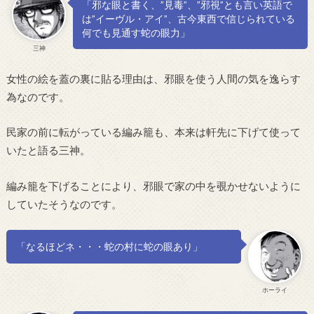
「邪な眼と書く、”見毒”、”邪視”とも言い英語で
は”イーヴル・アイ”、古今東西で信じられている
何でも見通す蛇の眼力」
三神
女性の絵を蓋の裏に貼る理由は、邪眼を使う人間の気を逸らす
為なのです。
民家の前に転がっている編み籠も、本来は軒先に下げて使って
いたと語る三神。
編み籠を下げることにより、邪眼で家の中を覗かせないように
していたそうなのです。
「なるほどネ・・・蛇の村に蛇の眼あり」
ホーライ