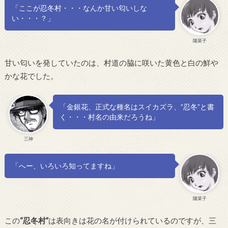
「ここが忍冬村・・・なんか甘い匂いしな
い・・・？」
陽菜子
甘い匂いを発していたのは、村道の脇に咲いた黄色と白の鮮や
かな花でした。
「金銀花、正式な種名はスイカズラ、”忍冬”と書
く・・・村名の由来だろうね」
三神
「へー、いろいろ知ってますね」
陽菜子
この
“忍冬村”
は表向きは花の名が付けられているのですが、三