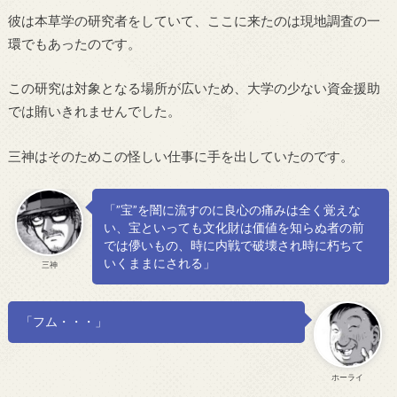
彼は本草学の研究者をしていて、ここに来たのは現地調査の一
環でもあったのです。
この研究は対象となる場所が広いため、大学の少ない資金援助
では賄いきれませんでした。
三神はそのためこの怪しい仕事に手を出していたのです。
「”宝”を闇に流すのに良心の痛みは全く覚えな
い、宝といっても文化財は価値を知らぬ者の前
では儚いもの、時に内戦で破壊され時に朽ちて
いくままにされる」
三神
「フム・・・」
ホーライ