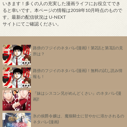
いきます！多くの人の充実した漫画ライフにお役立てでき
ると幸いです。本ページの情報は2018年10月時点のもので
す。最新の配信状況は U-NEXT
サイトにてご確認ください。
路傍のフジイのネタバレ(漫画)！第2話と第3話の見
所は？
路傍のフジイのネタバレ(漫画)！無料の試し読み情
報も！
『妹はシスコン兄がめんどくさい』のネタバレ(漫
画)!
氷の侯爵令嬢は、魔狼騎士に甘やかに溶かされるの
ネタバレ(漫画)