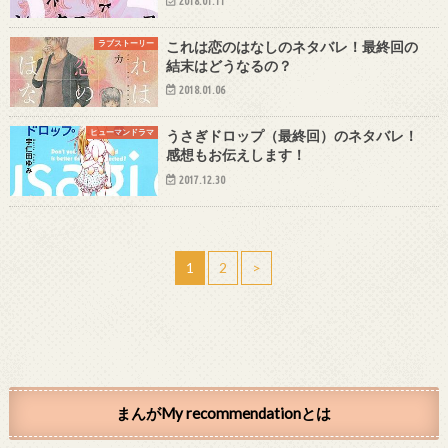
2018.01.11
ラブストーリー
これは恋のはなしのネタバレ！最終回の
結末はどうなるの？
2018.01.06
ヒューマンドラマ
うさぎドロップ（最終回）のネタバレ！
感想もお伝えします！
2017.12.30
1
2
>
まんがMy recommendationとは