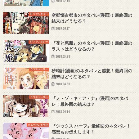
2020.02.10
SFファンタジー
空挺懐古都市のネタバレ(漫画)！最終回の
結末はどうなる？
2019.09.17
SFファンタジー
『花と悪魔』のネタバレ(漫画)！最終回の
ラストはどうなるの？
2018.05.28
ラブストーリー
砂時計(漫画)のネタバレと感想！最終回の
結末はどうなるの？
2018.04.30
ラブストーリー
『ノ・ゾ・キ・ア・ナ』(漫画)のネタバ
レ！最終回の結末は？
2018.04.14
ヒューマンドラマ
『シックス ハーフ』最終回のネタバレ！
感想もお伝えします！