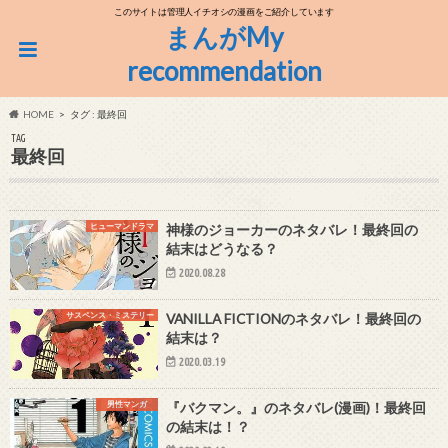
このサイトは管理人イチオシの漫画をご紹介しています
まんがMy
recommendation
HOME
タグ : 最終回
TAG
最終回
ヒューマンドラマ
神様のジョーカーのネタバレ！最終回の
結末はどうなる？
2020.08.28
サスペンス・ミステリー
VANILLA FICTIONのネタバレ！最終回の
結末は？
2020.03.19
男性マンガ
『バクマン。』のネタバレ(漫画)！最終回
の結末は！？