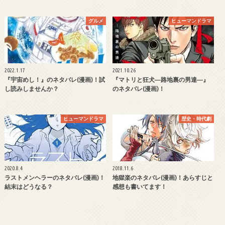
グルメ
ヒューマンドラマ
2022.1.17
2021.10.26
『宇宙めし！』のネタバレ(漫画)！試
『マトリと狂犬―路地裏の男達―』
し読みしませんか？
のネタバレ(漫画)！
ヒューマンドラマ
歴史・時代劇
2020.8.4
2018.11.6
ラストメンヘラーのネタバレ(漫画)！
地獄楽のネタバレ(漫画)！あらすじと
結末はどうなる？
感想も書いてます！