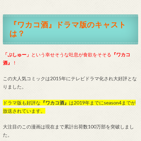
『ワカコ酒』ドラマ版のキャスト
は？
「ぷしゅー」
という幸せそうな吐息が食欲をそそる
『ワカコ
酒』
！
この大人気コミックは2015年にテレビドラマ化され大好評とな
りました。
ドラマ版も好評な
『ワカコ酒』
は2019年までにseason4までが
放送されています。
大注目のこの漫画は現在まで累計出荷数100万部を突破しまし
た。