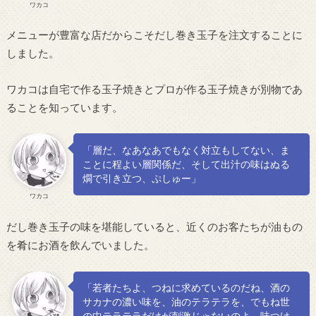
ワカコ
メニューが豊富な店だからこそだし巻き玉子を注文することに
しました。
ワカコは自宅で作る玉子焼きとプロが作る玉子焼きが別物であ
ることを知っています。
「層だ、なあなあでもなく対立もしてない、ま
ことに程よい層関係だ、そして出汁の味はぬる
燗で引き立つ、ぷしゅー」
ワカコ
だし巻き玉子の味を堪能していると、近くのお客たちが油もの
を肴にお酒を飲んでいました。
「若者たちよ、つねに求めているのだね、酒の
サカナの濃い味を、油のテラテラを、でもね世
の中テラテラだけが刺激じゃないのよ、味つけ