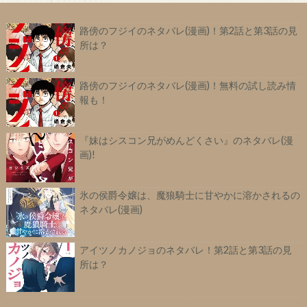
路傍のフジイのネタバレ(漫画)！第2話と第3話の見
所は？
路傍のフジイのネタバレ(漫画)！無料の試し読み情
報も！
『妹はシスコン兄がめんどくさい』のネタバレ(漫
画)!
氷の侯爵令嬢は、魔狼騎士に甘やかに溶かされるの
ネタバレ(漫画)
アイツノカノジョのネタバレ！第2話と第3話の見
所は？