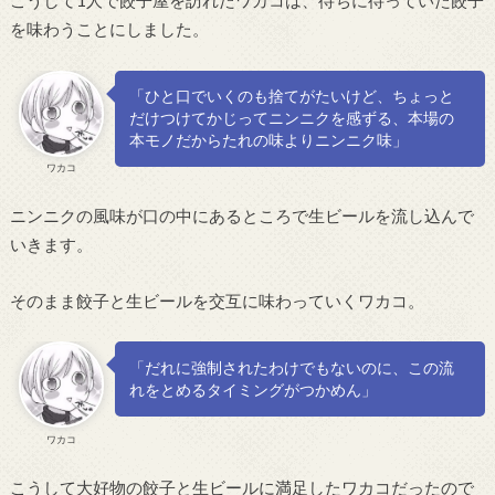
こうして1人で餃子屋を訪れたワカコは、待ちに待っていた餃子
を味わうことにしました。
「ひと口でいくのも捨てがたいけど、ちょっと
だけつけてかじってニンニクを感ずる、本場の
本モノだからたれの味よりニンニク味」
ワカコ
ニンニクの風味が口の中にあるところで生ビールを流し込んで
いきます。
そのまま餃子と生ビールを交互に味わっていくワカコ。
「だれに強制されたわけでもないのに、この流
れをとめるタイミングがつかめん」
ワカコ
こうして大好物の餃子と生ビールに満足したワカコだったので