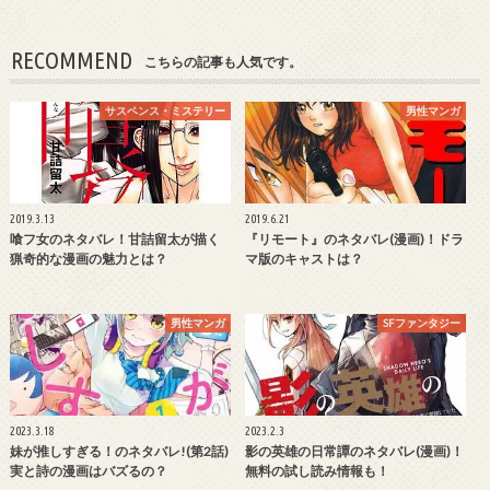
RECOMMEND
こちらの記事も人気です。
サスペンス・ミステリー
男性マンガ
2019.3.13
2019.6.21
喰フ女のネタバレ！甘詰留太が描く
『リモート』のネタバレ(漫画)！ドラ
猟奇的な漫画の魅力とは？
マ版のキャストは？
男性マンガ
SFファンタジー
2023.3.18
2023.2.3
妹が推しすぎる！のネタバレ!(第2話)
影の英雄の日常譚のネタバレ(漫画)！
実と詩の漫画はバズるの？
無料の試し読み情報も！