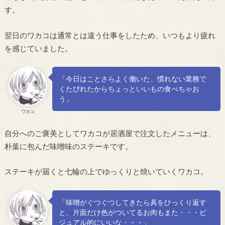
す。
翌日のワカコは通常とは違う仕事をしたため、いつもより疲れ
を感じていました。
「今日はことさらよく働いた、慣れない業務で
くたびれたからちょっといいもの食べちゃお
う」
ワカコ
自分へのご褒美としてワカコが居酒屋で注文したメニューは、
朴葉に包んだ味噌味のステーキです。
ステーキが届くと七輪の上でゆっくりと焼いていくワカコ。
「味噌がぐつぐつしてきたら具をひっくり返す
と、片面だけ色がついてるお肉もまた・・・ビ
ジュアル的にいいな・・・」