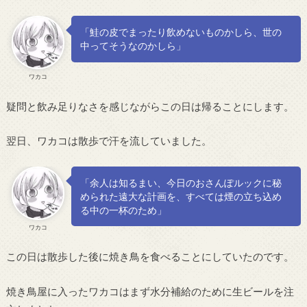
「鮭の皮でまったり飲めないものかしら、世の
中ってそうなのかしら」
ワカコ
疑問と飲み足りなさを感じながらこの日は帰ることにします。
翌日、ワカコは散歩で汗を流していました。
「余人は知るまい、今日のおさんぽルックに秘
められた遠大な計画を、すべては煙の立ち込め
る中の一杯のため」
ワカコ
この日は散歩した後に焼き鳥を食べることにしていたのです。
焼き鳥屋に入ったワカコはまず水分補給のために生ビールを注