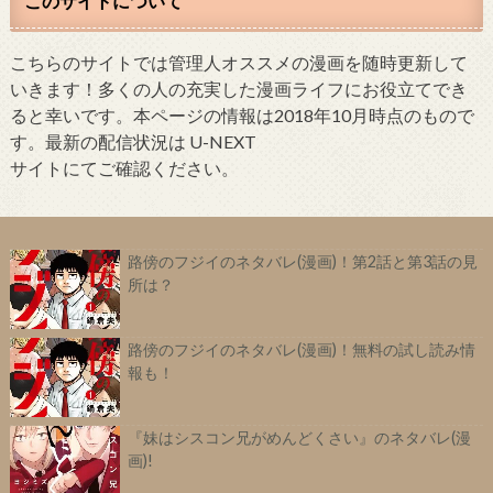
このサイトについて
こちらのサイトでは管理人オススメの漫画を随時更新して
いきます！多くの人の充実した漫画ライフにお役立てでき
ると幸いです。本ページの情報は2018年10月時点のもので
す。最新の配信状況は U-NEXT
サイトにてご確認ください。
路傍のフジイのネタバレ(漫画)！第2話と第3話の見
所は？
路傍のフジイのネタバレ(漫画)！無料の試し読み情
報も！
『妹はシスコン兄がめんどくさい』のネタバレ(漫
画)!