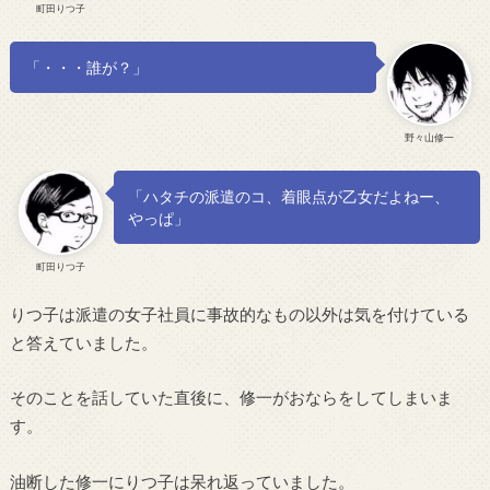
町田りつ子
「・・・誰が？」
野々山修一
「ハタチの派遣のコ、着眼点が乙女だよねー、
やっぱ」
町田りつ子
りつ子は派遣の女子社員に事故的なもの以外は気を付けている
と答えていました。
そのことを話していた直後に、修一がおならをしてしまいま
す。
油断した修一にりつ子は呆れ返っていました。