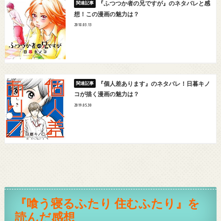
『ふつつか者の兄ですが』のネタバレと感
想！この漫画の魅力は？
2018.03.13
『個人差あります』のネタバレ！日暮キノ
コが描く漫画の魅力は？
2019.05.30
『喰う寝るふたり 住むふたり』を
読んだ感想