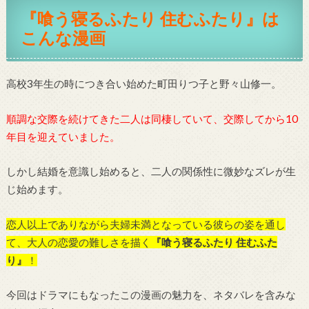
『喰う寝るふたり 住むふたり』は
こんな漫画
高校3年生の時につき合い始めた町田りつ子と野々山修一。
順調な交際を続けてきた二人は同棲していて、交際してから10
年目を迎えていました。
しかし結婚を意識し始めると、二人の関係性に微妙なズレが生
じ始めます。
恋人以上でありながら夫婦未満となっている彼らの姿を通し
て、大人の恋愛の難しさを描く
『喰う寝るふたり 住むふた
り』
！
今回はドラマにもなったこの漫画の魅力を、ネタバレを含みな