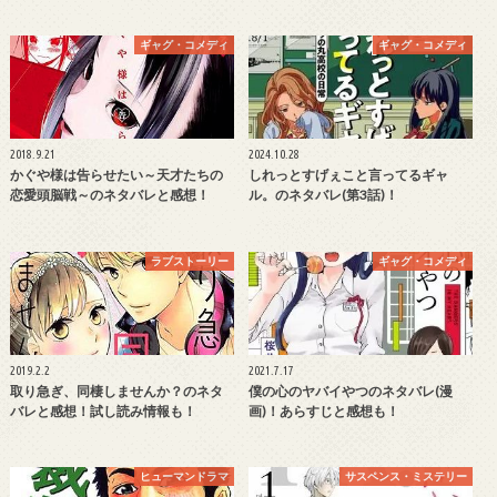
ギャグ・コメディ
ギャグ・コメディ
2018.9.21
2024.10.28
かぐや様は告らせたい～天才たちの
しれっとすげぇこと言ってるギャ
恋愛頭脳戦～のネタバレと感想！
ル。のネタバレ(第3話)！
ラブストーリー
ギャグ・コメディ
2019.2.2
2021.7.17
取り急ぎ、同棲しませんか？のネタ
僕の心のヤバイやつのネタバレ(漫
バレと感想！試し読み情報も！
画)！あらすじと感想も！
ヒューマンドラマ
サスペンス・ミステリー