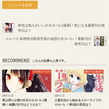
来世は他人がいいのネタバレ(漫画)！気になる最新刊の発
売日は？
トレース 科捜研法医研究員の追想のネタバレ！最新刊の
発売日は？
RECOMMEND
こちらの記事も人気です。
ラブストーリー
SFファンタジー
2019.12.24
2024.3.12
君は淫らな僕の女王のネタバレ(漫
人質生活から始めるスローライフの
画)！純愛の行方はどうなる？
ネタバレ！第3話の見所は？