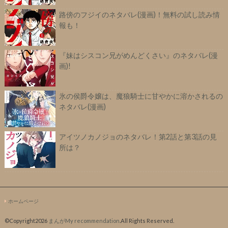
路傍のフジイのネタバレ(漫画)！無料の試し読み情
報も！
『妹はシスコン兄がめんどくさい』のネタバレ(漫
画)!
氷の侯爵令嬢は、魔狼騎士に甘やかに溶かされるの
ネタバレ(漫画)
アイツノカノジョのネタバレ！第2話と第3話の見
所は？
ホームページ
©Copyright2026
まんがMy recommendation
.All Rights Reserved.