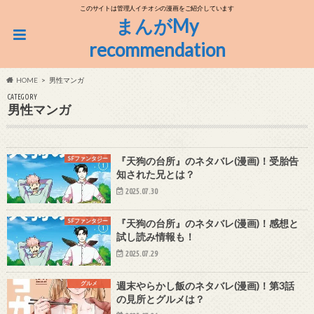
このサイトは管理人イチオシの漫画をご紹介しています
まんがMy
recommendation
HOME
男性マンガ
CATEGORY
男性マンガ
SFファンタジー
『天狗の台所』のネタバレ(漫画)！受胎告
知された兄とは？
2025.07.30
SFファンタジー
『天狗の台所』のネタバレ(漫画)！感想と
試し読み情報も！
2025.07.29
グルメ
週末やらかし飯のネタバレ(漫画)！第3話
の見所とグルメは？