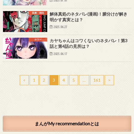
2025.07.01
医療・病院
解体真処のネタバレ(漫画)！腑分けが解き
明かす真実とは？
2025.06.27
ホラー
カヤちゃんはコワくないのネタバレ！第3
話と第4話の見所は？
2025.06.17
<
1
2
3
4
5
…
161
>
まんがMy recommendationとは