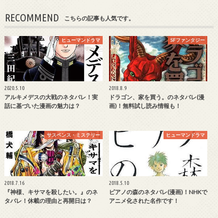
RECOMMEND
こちらの記事も人気です。
ヒューマンドラマ
SFファンタジー
2020.5.10
2018.8.9
アルキメデスの大戦のネタバレ！実
ドラゴン、家を買う。のネタバレ(漫
話に基づいた漫画の魅力は？
画)！無料試し読み情報も！
サスペンス・ミステリー
ヒューマンドラマ
2018.7.16
2018.5.10
『神様、キサマを殺したい。』のネ
ピアノの森のネタバレ(漫画)！NHKで
タバレ！休載の理由と再開日は？
アニメ化された名作です！