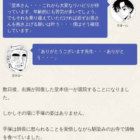
「堂本さん・・・これから大変なリハビリが待
っています、年齢的にも苦労が多いでしょう、
でもそれを乗り越えていただければ必ずお孫さ
んを抱き上げる願いは叶う・・・僕はそう確信
手塚一心
しています」
「ありがとうございます先生・・・ありがと
う・・・」
堂本信一
数日後、右腕が回復した堂本信一が退院することになりまし
た。
しかしその場に手塚の姿はありません。
手塚は師長に怒られることを覚悟しながら馴染みのお寺で漬物
を食べていました。