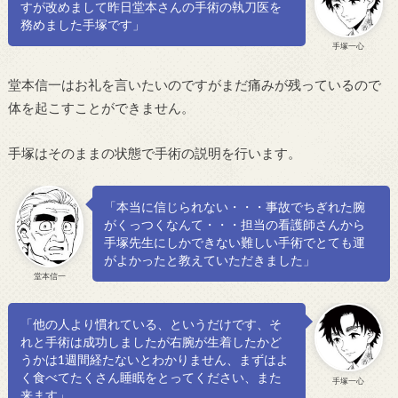
すが改めまして昨日堂本さんの手術の執刀医を
務めました手塚です」
手塚一心
堂本信一はお礼を言いたいのですがまだ痛みが残っているので
体を起こすことができません。
手塚はそのままの状態で手術の説明を行います。
「本当に信じられない・・・事故でちぎれた腕
がくっつくなんて・・・担当の看護師さんから
手塚先生にしかできない難しい手術でとても運
がよかったと教えていただきました」
堂本信一
「他の人より慣れている、というだけです、そ
れと手術は成功しましたが右腕が生着したかど
うかは1週間経たないとわかりません、まずはよ
く食べてたくさん睡眠をとってください、また
手塚一心
来ます」