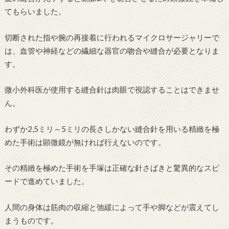
てもらいました。
切断された指や腕の再接着に行われるマイクロサージャリーで
は、血管や神経などの繊細な器官の吻合や縫合が必要となりま
す。
微小外科医が使用する縫合針は肉眼で視認することはできませ
ん。
わずか2,5ミリ～5ミリの長さしかない縫合針を用いる精緻を極
めた手術は顕微鏡が無ければ行えないのです。
その精緻を極めた手術を手塚は正確な針さばきと驚異的なスピ
ードで進めていました。
人間の身体は筋肉の収縮と弛緩によって手や脚などが震えてし
まうものです。