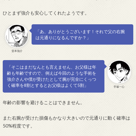
ひとまず強介も安心してくれたようです。
「あ、ありがとうございます！それで父の右腕
は元通りになるんですか？」
堂本強介
「そこはまだなんとも言えません、お父様は年
齢も年齢ですので、例えば今回のような手術を
強介さんや僕が受けたとして腕が完全にくっつ
く確率を8割とするとお父様はよくて5割」
手塚一心
年齢の影響を避けることはできません。
また右腕が受けた損傷もかなり大きいので元通りに動く確率は
50%程度です。