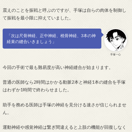
震えのことを振戦と呼ぶのですが、手塚は自らの肉体を制御し
て振戦を最小限に抑えていました。
「次は尺骨神経、正中神経、橈骨神経、3本の神
経束の縫合いきましょう」
手塚一心
今回の手術で最も難易度が高い神経縫合が始まります。
普通の医師なら2時間はかかる動脈2本と神経1本の縫合を手塚
はわずか1時間で終わらせました。
助手を務める医師は手塚の神経を見分ける速さが信じられませ
ん。
運動神経や感覚神経は繋ぎ間違えると上肢の機能が回復しなく