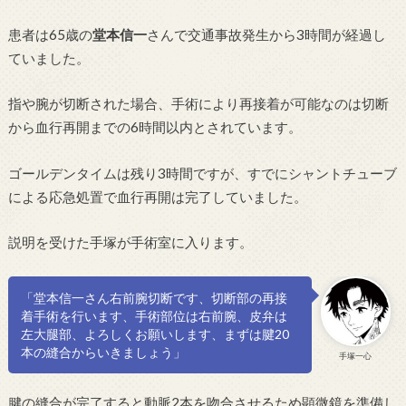
患者は65歳の
堂本信一
さんで交通事故発生から3時間が経過し
ていました。
指や腕が切断された場合、手術により再接着が可能なのは切断
から血行再開までの6時間以内とされています。
ゴールデンタイムは残り3時間ですが、すでにシャントチューブ
による応急処置で血行再開は完了していました。
説明を受けた手塚が手術室に入ります。
「堂本信一さん右前腕切断です、切断部の再接
着手術を行います、手術部位は右前腕、皮弁は
左大腿部、よろしくお願いします、まずは腱20
本の縫合からいきましょう」
手塚一心
腱の縫合が完了すると動脈2本を吻合させるため顕微鏡を準備し