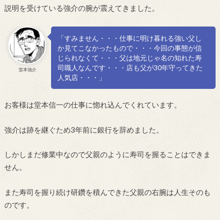
説明を受けている強介の腕が震えてきました。
「すみません・・・仕事に明け暮れる強い父し
か見てこなかったもので・・・今回の事態が信
じられなくて・・・父は地元じゃ名の知れた寿
司職人なんです・・・店も父が30年守ってきた
堂本強介
人気店・・・」
お客様は堂本信一の仕事に惚れ込んでくれています。
強介は跡を継ぐため3年前に銀行を辞めました。
しかしまだ修業中なので父親のように寿司を握ることはできま
せん。
また寿司を握り続け研鑽を積んできた父親の右腕は人生そのも
のです。