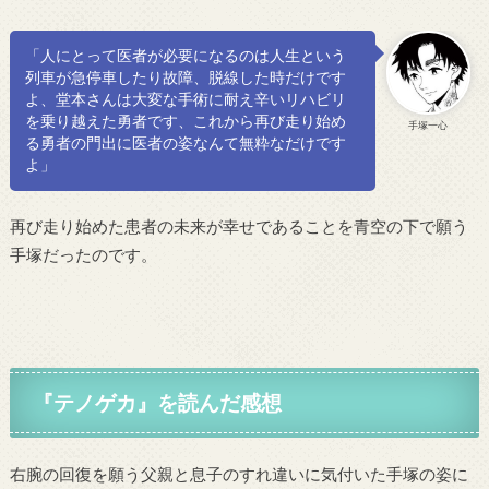
「人にとって医者が必要になるのは人生という
列車が急停車したり故障、脱線した時だけです
よ、堂本さんは大変な手術に耐え辛いリハビリ
を乗り越えた勇者です、これから再び走り始め
手塚一心
る勇者の門出に医者の姿なんて無粋なだけです
よ」
再び走り始めた患者の未来が幸せであることを青空の下で願う
手塚だったのです。
『テノゲカ』
を読んだ感想
右腕の回復を願う父親と息子のすれ違いに気付いた手塚の姿に