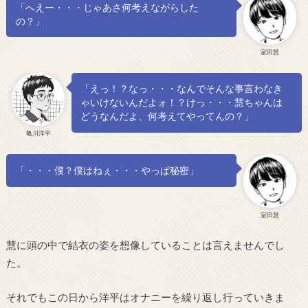
「へえー・・・じゃあさ何考えながらした
の？」
室田慧
「えっ！？なっ・・・なんでそんな事言わなき
ゃいけないんだよォ！？けっ・・・慧ちゃんは
どうなんだよ、何考えてやってんの？」
亀川洋平
「・・・僕？僕はねぇ・・・やっぱ秘密」
室田慧
慧に頭の中で結衣の姿を想像していることは言えませんでし
た。
それでもこの日から洋平はオナニーを繰り返し行っていきま