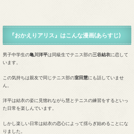
『おかえりアリス』はこんな漫画(あらすじ)
男子中学生の
亀川洋平
は同級生でテニス部の
三谷結衣
に恋して
います。
この気持ちは親友で同じテニス部の
室田慧
にも話していませ
ん。
洋平は結衣の姿に見惚れながら慧とテニスの練習をするといっ
た日常を楽しんでいます。
しかし楽しい日常は結衣の恋心によって揺らぎ始めることにな
りました。