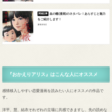
血の轍(漫画)のネタバレ！あらすじと魅力
をご紹介します！
2018.01.02
『おかえりアリス』
はこんな人にオススメ
感情移入しやすい恋愛漫画を読みたい人にオススメの作品で
す。
洋平、慧、結衣それぞれの立場に共感できますし、先の読めな