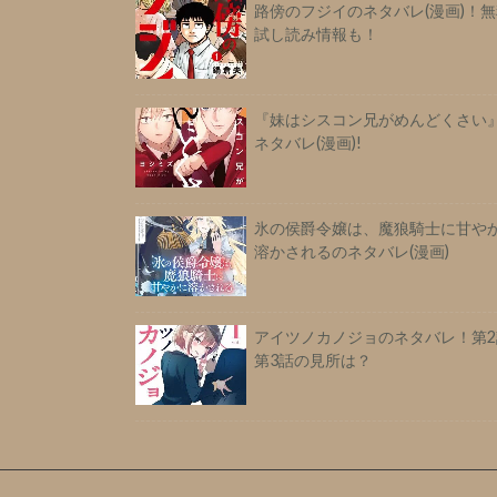
路傍のフジイのネタバレ(漫画)！
試し読み情報も！
『妹はシスコン兄がめんどくさい
ネタバレ(漫画)!
氷の侯爵令嬢は、魔狼騎士に甘や
溶かされるのネタバレ(漫画)
アイツノカノジョのネタバレ！第2
第3話の見所は？