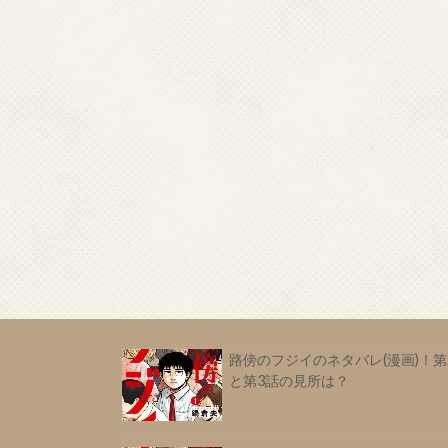
路傍のフジイのネタバレ(漫画)！第
と第3話の見所は？