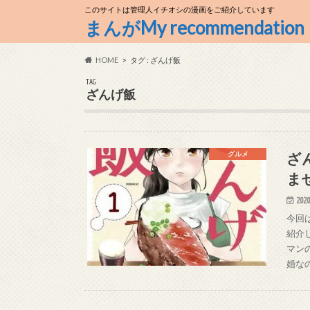
このサイトは管理人イチオシの漫画をご紹介しています
まんがMy recommendation
HOME
タグ : ざんげ飯
TAG
ざんげ飯
ざ
グルメ
ま
2020
今回
紹介
マン
婚な